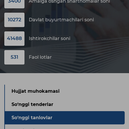
3400
Amalga oshgan shartnomalar soni
10272
Davlat buyurtmachilari soni
41488
Ishtirokchilar soni
531
Faol lotlar
Hujjat muhokamasi
So‘nggi tenderlar
So‘nggi tanlovlar