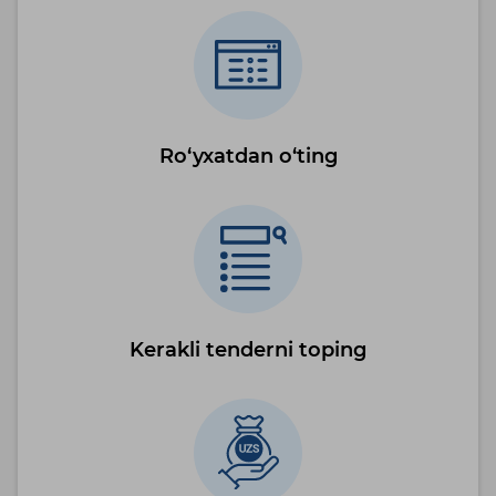
Ro‘yxatdan o‘ting
Kerakli tenderni toping