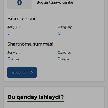
0
Bugun tugaydiganlar
Bitimlar soni
Joriy yil:
Oxirgi oy:
0
0
Shartnoma summasi
Joriy yil:
Oxirgi oy:
0
0
млрд.
млрд.
Batafsil
Bu qanday ishlaydi?