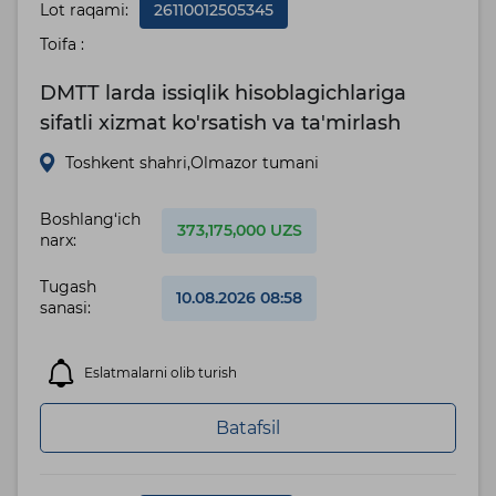
Lot raqami:
26110012505345
Toifa :
DMTT larda issiqlik hisoblagichlariga
sifatli xizmat ko'rsatish va ta'mirlash
Toshkent shahri,Olmazor tumani
Boshlang‘ich
373,175,000 UZS
narx:
Tugash
10.08.2026 08:58
sanasi:
Eslatmalarni olib turish
Batafsil