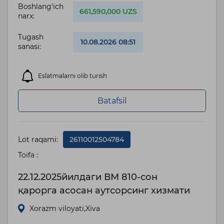
Boshlang‘ich
661,590,000 UZS
narx:
Tugash
10.08.2026 08:51
sanasi:
Eslatmalarni olib turish
Batafsil
Lot raqami:
26110012504784
Toifa :
22.12.2025йилдаги ВМ 810-сон
қарорга асосан аутсорсинг хизмати
Xorazm viloyati,Xiva