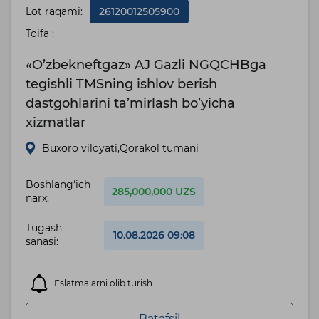
Lot raqami:
26120012505900
Toifa :
«O’zbekneftgaz» AJ Gazli NGQCHBga
tegishli TMSning ishlov berish
dastgohlarini ta’mirlash bo’yicha
xizmatlar
Buxoro viloyati,Qorakol tumani
Boshlang‘ich
285,000,000 UZS
narx:
Tugash
10.08.2026 09:08
sanasi:
Eslatmalarni olib turish
Batafsil