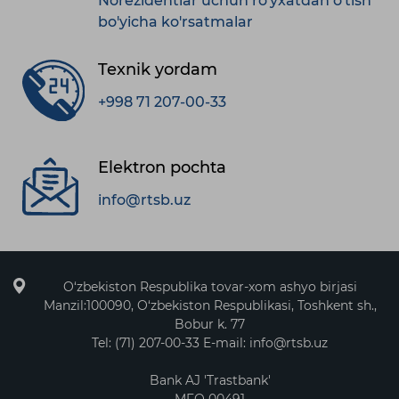
Norezidentlar uchun ro'yxatdan o'tish
bo'yicha ko'rsatmalar
Texnik yordam
+998 71 207-00-33
Elektron pochta
info@rtsb.uz
O‘zbekiston Respublika tovar-xom ashyo birjasi
Manzil:100090, O‘zbekiston Respublikasi, Toshkent sh.,
Bobur k. 77
Tel: (71) 207-00-33 E-mail: info@rtsb.uz
Bank AJ 'Trastbank'
MFO 00491