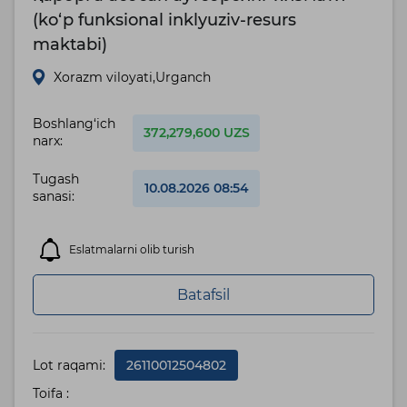
(ko‘p funksional inklyuziv-resurs
maktabi)
Xorazm viloyati,Urganch
Boshlang‘ich
372,279,600 UZS
narx:
Tugash
10.08.2026 08:54
sanasi:
Eslatmalarni olib turish
Batafsil
Lot raqami:
26110012504802
Toifa :