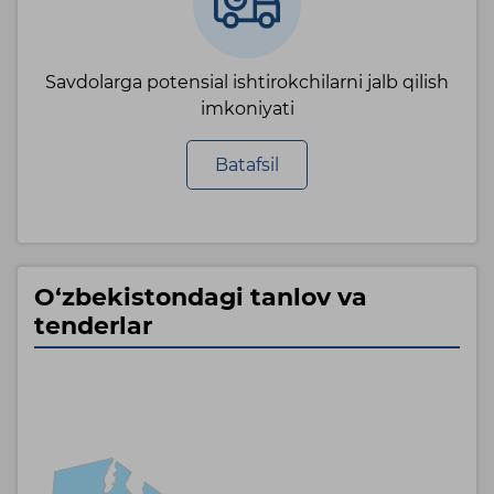
Savdolarga potensial ishtirokchilarni jalb qilish
imkoniyati
Batafsil
O‘zbekistondagi tanlov va
tenderlar