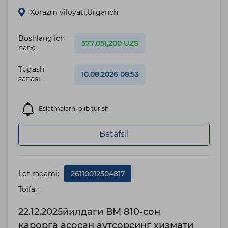
Xorazm viloyati,Urganch
Boshlang‘ich
577,051,200 UZS
narx:
Tugash
10.08.2026 08:53
sanasi:
Eslatmalarni olib turish
Batafsil
Lot raqami:
26110012504817
Toifa :
22.12.2025йилдаги ВМ 810-сон
қарорга асосан аутсорсинг хизмати