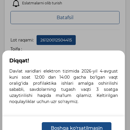
Eslatmalarni olib turish
Batafsil
Lot raqami:
26120012504415
Toifa :
Diqqat!
«O’zbekneftgaz» AJ Gazli NGQChBda
tabiiy gazlar tarkibi tahlillarini olib
Davlat xaridlari elektron tizimida 2026-yil 4-avgust
boorish maqsadida ishlatilayotgan
kuni soat 12:00 dan 14:00 gacha bo‘lgan vaqt
oralig‘ida profilaktika ishlari amalga oshirilishi
xromatek kristal lyuks-4000m sanoat
sababli, savdolarning tugash vaqti 3 soatga
gaz xromatografiga texnik xizmat
uzaytirilishi haqida ma’lum qilamiz. Keltirilgan
ko’rsatish
noqulayliklar uchun uzr so‘raymiz.
Buxoro viloyati,Qorakol tumani
Boshlang‘ich
Boshqa ko'rsatilmasin
59,424,000 UZS