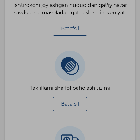
Ishtirokchi joylashgan hududidan qatʼiy nazar
savdolarda masofadan qatnashish imkoniyati
Batafsil
Takliflarni shaffof baholash tizimi
Batafsil