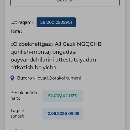
Lot raqami:
26120012505901
Toifa :
«O’zbekneftgaz» AJ Gazli NGQCHB
qurilish-montaj brigadasi
payvandchilarini attestatsiyadan
o’tkazish bo’yicha
Buxoro viloyati,Qorakol tumani
Boshlang‘ich
52,012,142 UZS
narx:
Tugash
10.08.2026 09:09
sanasi: