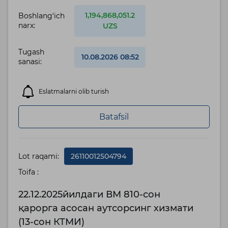
1,194,868,051.2
Boshlang‘ich
narx:
UZS
Tugash
10.08.2026 08:52
sanasi:
Eslatmalarni olib turish
Batafsil
Lot raqami:
26110012504794
Toifa :
22.12.2025йилдаги ВМ 810-сон
қарорга асосан аутсорсинг хизмати
(13-сон КТМИ)