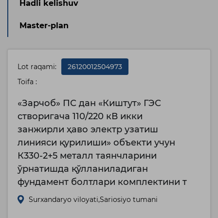
Hadli kelishuv
Master-plan
Lot raqami:
26120012504973
Toifa :
«Зарчоб» ПС дан «Киштут» ГЭС
створигача 110/220 кВ икки
занжирли ҳаво электр узатиш
линияси қурилиши» объекти учун
К330-2+5 металл таянчларини
ўрнатишда қўлланиладиган
фундамент болтлари комплектини т
Surxandaryo viloyati,Sariosiyo tumani