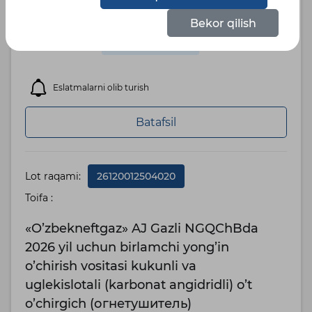
narx:
Bekor qilish
Tugash
10.08.2026 09:10
sanasi:
Eslatmalarni olib turish
Batafsil
Lot raqami:
26120012504020
Toifa :
«O’zbekneftgaz» AJ Gazli NGQChBda
2026 yil uchun birlamchi yong’in
o’chirish vositasi kukunli va
uglekislotali (karbonat angidridli) o’t
o’chirgich (огнетушитель)