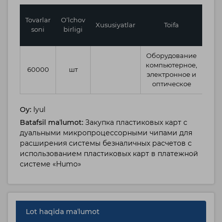
Birl
Tovarlar
O‘lchov
Xususiyatlar
Toifa
bosh
soni
birligi
Оборудование
компьютерное,
60000
шт
1
электронное и
оптическое
Oy:
Iyul
Batafsil maʼlumot:
Закупка пластиковых карт с
дуальными микропроцессорными чипами для
расширения системы безналичных расчетов с
использованием пластиковых карт в платежной
системе «Humo»
Lot haqida maʼlumot