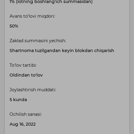
1% (lotning boshlang'ich summasidan)
Avans to‘lovi miqdori:
50%
Zaklad summasini yechish:
Shartnoma tuzilgandan keyin blokdan chiqarish
To‘lov tartibi:
Oldindan to'lov
Joylashtirish muddati:
5 kunda
Ochilish sanasi:
Aug 16, 2022