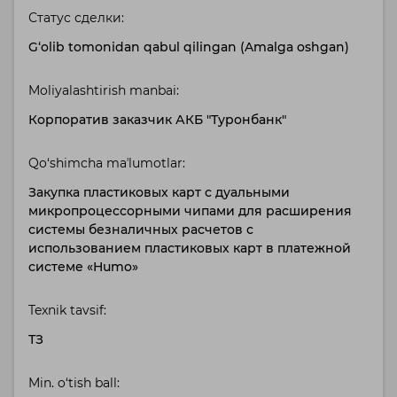
Статус сделки:
G‘olib tomonidan qabul qilingan (Amalga oshgan)
Moliyalashtirish manbai:
Корпоратив заказчик АКБ "Туронбанк"
Qo‘shimcha maʼlumotlar:
Закупка пластиковых карт с дуальными
микропроцессорными чипами для расширения
системы безналичных расчетов с
использованием пластиковых карт в платежной
системе «Humo»
Texnik tavsif:
ТЗ
Min. o‘tish ball: