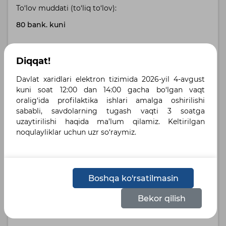
To‘lov muddati (to‘liq to‘lov):
80 bank. kuni
Buyurtmachi manzili:
Diqqat!
Toshkent shahri, Toshkent shahri , г.Ташкент,
Шайхантахурский район, ул.Абая 4а
Davlat xaridlari elektron tizimida 2026-yil 4-avgust
kuni soat 12:00 dan 14:00 gacha bo‘lgan vaqt
oralig‘ida profilaktika ishlari amalga oshirilishi
Yetkazib berish manzili:
sababli, savdolarning tugash vaqti 3 soatga
город Ташкент, Шайхантахурский район ,
uzaytirilishi haqida ma’lum qilamiz. Keltirilgan
Шайхонтохур тумани, Абай кўчаси 4а уй
noqulayliklar uchun uzr so‘raymiz.
Belgilangan tillar :
Русский
Узбекский
Boshqa ko'rsatilmasin
Holat:
Bekor qilish
Bayonnoma shakllantirilgan