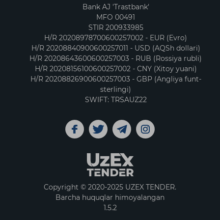
Bank AJ 'Trastbank'
MFO 00491
STIR 200933985
H/R 20208978700600257002 - EUR (Evro)
H/R 20208840900600257011 - USD (AQSh dollari)
H/R 20208643600600257003 - RUB (Rossiya rubli)
H/R 20208156100600257002 - CNY (Xitoy yuani)
H/R 20208826900600257003 - GBP (Angliya funt-
sterlingi)
SWIFT: TRSAUZ22
Copyright © 2020-2025 UZEX TENDER.
Barcha huquqlar himoyalangan
1.5.2