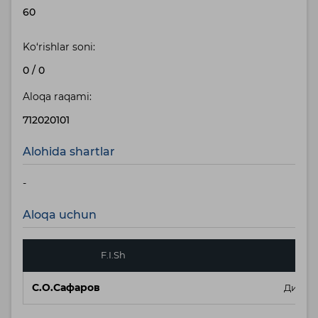
60
Ko‘rishlar soni:
0
/
0
Aloqa raqami:
712020101
Alohida shartlar
-
Aloqa uchun
F.I.Sh
С.О.Сафаров
Директ