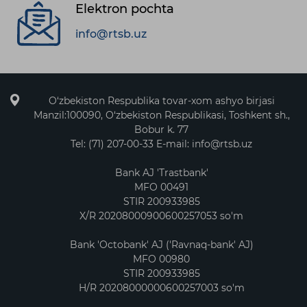
Elektron pochta
info@rtsb.uz
O‘zbekiston Respublika tovar-xom ashyo birjasi
Manzil:100090, O‘zbekiston Respublikasi, Toshkent sh.,
Bobur k. 77
Tel: (71) 207-00-33 E-mail: info@rtsb.uz
Bank AJ 'Trastbank'
MFO 00491
STIR 200933985
X/R 20208000900600257053 so'm
Bank 'Octobank' AJ ('Ravnaq-bank' AJ)
MFO 00980
STIR 200933985
H/R 20208000000600257003 so'm