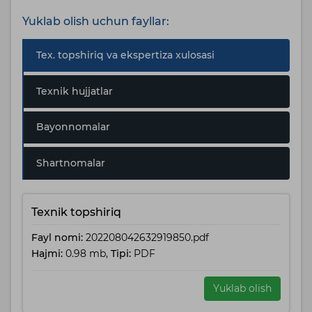
Yuklab olish uchun fayllar:
Tex. topshiriq va ekspertiza xulosasi
Texnik hujjatlar
Bayonnomalar
Shartnomalar
Texnik topshiriq
Fayl nomi:
202208042632919850.pdf
Hajmi:
0.98 mb,
Tipi:
PDF
Yuklab olish