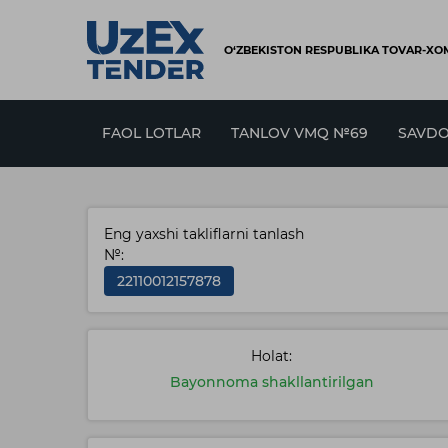
O‘ZBEKISTON RESPUBLIKA TOVAR-XOM
FAOL LOTLAR
TANLOV VMQ №69
SAVDO
Eng yaxshi takliflarni tanlash
№:
22110012157878
Holat:
Bayonnoma shakllantirilgan