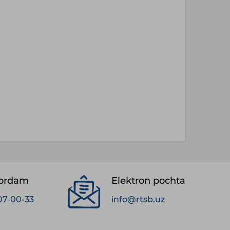
yordam
Elektron pochta
07-00-33
info@rtsb.uz