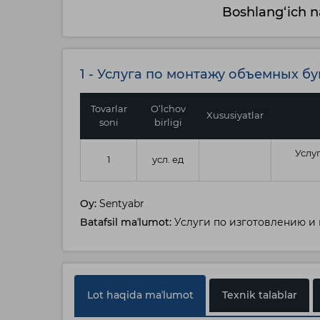
Boshlang‘ich n
1 - Услуга по монтажу объемных бу
Tovarlar
O‘lchov
Xususiyatlar
soni
birligi
Услу
1
усл. ед
Oy:
Sentyabr
Batafsil maʼlumot:
Услуги по изготовлению и
Lot haqida maʼlumot
Texnik talablar