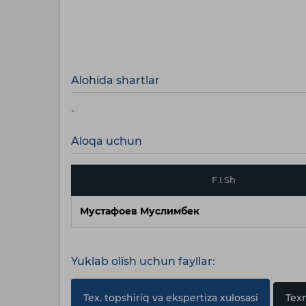
Alohida shartlar
-
Aloqa uchun
F.I.Sh
Мустафоев Муслимбек
Yuklab olish uchun fayllar:
Tex. topshiriq va ekspertiza xulosasi
Texn