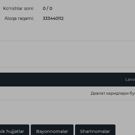
Ko‘rishlar soni:
0
/
0
Aloqa raqami:
333440112
Lavo
Давлат харидлари бу
ik hujjatlar
Bayonnomalar
Shartnomalar