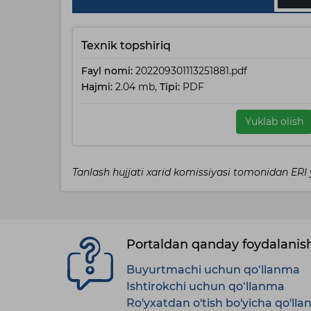
Texnik topshiriq
Fayl nomi:
202209301113251881.pdf
Hajmi:
2.04 mb,
Tipi:
PDF
Yuklab olish
Tanlash hujjati xarid komissiyasi tomonidan ER
Portaldan qanday foydalani
Buyurtmachi uchun qo‘llanma
Ishtirokchi uchun qo‘llanma
Ro'yxatdan o'tish bo'yicha qo'll