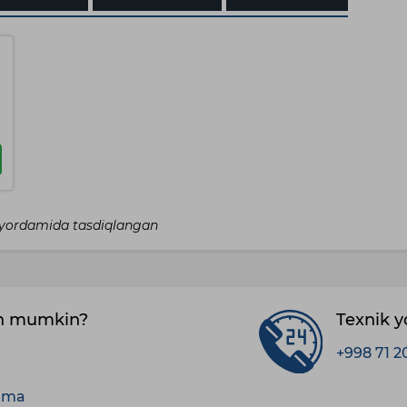
I yordamida tasdiqlangan
sh mumkin?
Texnik 
+998 71 2
anma