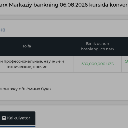
arx Markaziy bankning 06.08.2026 kursida konvert
кв
Birlik uchun
Toifa
boshlang‘ich narx
ги профессиональные, научные и
5
580,000,000 UZS
технические, прочие
 монтажу объёмных букв
Kalkulyator