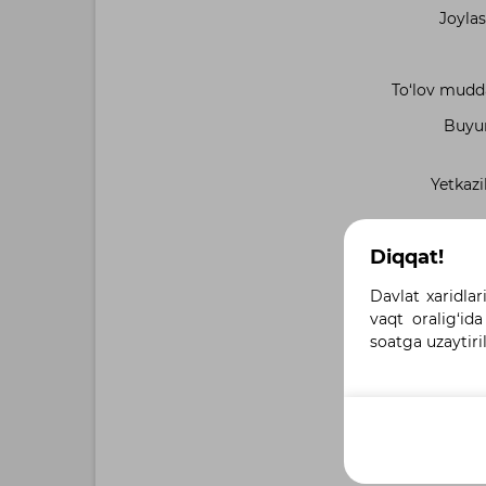
Joylas
To‘lov muddat
Buyur
Yetkazi
Be
Diqqat!
Davlat xaridlar
vaqt oralig‘ida
soatga uzaytiri
Moliyala
Qo‘shimc