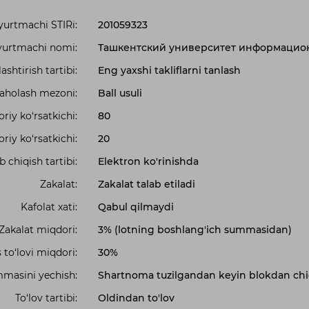
urtmachi STIRi:
201059323
urtmachi nomi:
Ташкентский университет информацио
shtirish tartibi:
Eng yaxshi takliflarni tanlash
 baholash mezoni:
Ball usuli
iy ko‘rsatkichi:
80
riy ko‘rsatkichi:
20
b chiqish tartibi:
Elektron ko'rinishda
Zakalat:
Zakalat talab etiladi
Kafolat xati:
Qabul qilmaydi
Zakalat miqdori:
3% (lotning boshlang'ich summasidan)
 to‘lovi miqdori:
30%
masini yechish:
Shartnoma tuzilgandan keyin blokdan chi
To‘lov tartibi:
Oldindan to'lov