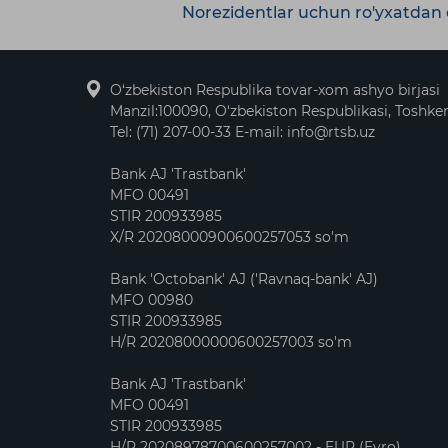
Norezidentlar uchun ro'yxatdan o
O‘zbekiston Respublika tovar-xom ashyo birjasi
Manzil:100090, O‘zbekiston Respublikasi, Toshken
Tel: (71) 207-00-33 E-mail: info@rtsb.uz
Bank AJ 'Trastbank'
MFO 00491
STIR 200933985
X/R 20208000900600257053 so'm
Bank 'Octobank' AJ ('Ravnaq-bank' AJ)
MFO 00980
STIR 200933985
H/R 20208000000600257003 so'm
Bank AJ 'Trastbank'
MFO 00491
STIR 200933985
H/R 20208978700600257002 - EUR (Evro)