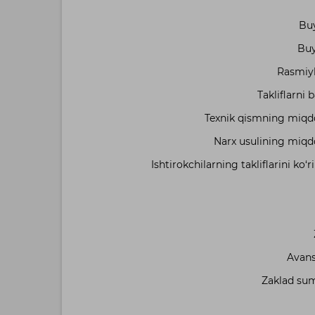
Buy
Buy
Rasmiyla
Takliflarni
Texnik qismning miqdor
Narx usulining miqdo
Ishtirokchilarning takliflarini ko‘ri
Avans
Zaklad sum