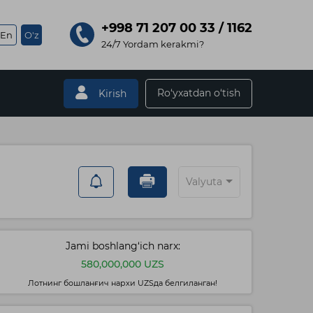
+998 71 207 00 33 / 1162
En
O'z
24/7 Yordam kerakmi?
Ro‘yxatdan o‘tish
Kirish
Valyuta
Jami boshlang‘ich narx:
580,000,000 UZS
Лотнинг бошланғич нархи UZSда белгиланган!