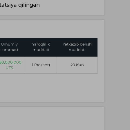
atsiya qilingan
Umumiy
Yaroqlilik
Yetkazib berish
summasi
muddati
muddati
80,000,000
1 Год (лет)
20 Kun
UZS