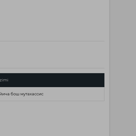
zimi
йича бош мутахассис