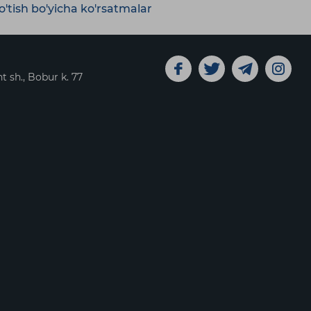
'tish bo'yicha ko'rsatmalar
t sh., Bobur k. 77