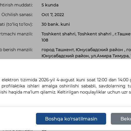
htirish muddati:
5 kunda
Ochilish sanasi:
Oct 7, 2022
i (to‘liq to‘lov):
30 bank. kuni
tmachi manzili:
Toshkent shahri, Toshkent shahri , г.Та
108
b berish manzili:
город Ташкент, Юнусабадский район , г
Юнусабадский район, ул.Амира Тимура, 
lgilangan tillar :
Русский
Узбекский
Holat:
Bayonnoma shakllantirilgan
i elektron tizimida 2026-yil 4-avgust kuni soat 12:00 dan 14:00
Статус сделки:
G‘olib tomonidan qabul qilingan (Amalga
 profilaktika ishlari amalga oshirilishi sababli, savdolarning 
lishi haqida ma’lum qilamiz. Keltirilgan noqulayliklar uchun uzr 
shtirish manbai:
Вне бюджет
ha maʼlumotlar:
Услуга по изготовлению и установке об
информационных технологий имени Му
Boshqa ko'rsatilmasin
Beko
Texnik tavsif:
Услуги по изготовлению и монтажу объ
Min. o‘tish ball:
65