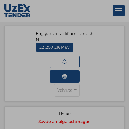
Eng yaxshi takliflarni tanlash
№:
22120012161487
Valyuta
Holat:
Savdo amalga oshmagan