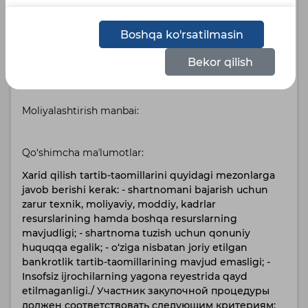
Русский
Узбекский
Boshqa ko'rsatilmasin
Holat:
Bekor qilish
Savdo amalga oshmagan
Moliyalashtirish manbai:
Qo‘shimcha maʼlumotlar:
Xarid qilish tartib-taomillarini quyidagi mezonlarga
javob berishi kerak: - shartnomani bajarish uchun
zarur texnik, moliyaviy, moddiy, kadrlar
resurslarining hamda boshqa resurslarning
mavjudligi; - shartnoma tuzish uchun qonuniy
huquqqa egalik; - o‘ziga nisbatan joriy etilgan
bankrotlik tartib-taomillarining mavjud emasligi; -
Insofsiz ijrochilarning yagona reyestrida qayd
etilmaganligi./ Участник закупочной процедуры
должен соответствовать следующим критериям: