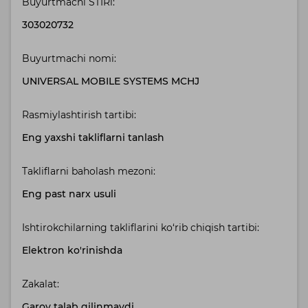
Buyurtmachi STIRi:
303020732
Buyurtmachi nomi:
UNIVERSAL MOBILE SYSTEMS MCHJ
Rasmiylashtirish tartibi:
Eng yaxshi takliflarni tanlash
Takliflarni baholash mezoni:
Eng past narx usuli
Ishtirokchilarning takliflarini ko‘rib chiqish tartibi:
Elektron ko'rinishda
Zakalat:
Garov talab qilinmaydi