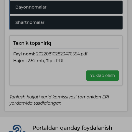
Bayonnomalar
Shartnomalar
Texnik topshiriq
Fayl nomi:
202208102823476554.pdf
Hajmi:
2.52 mb,
Tipi:
PDF
Yuklab olish
Tanlash hujjati xarid komissiyasi tomonidan ERI
yordamida tasdiqlangan
Portaldan qanday foydalanish