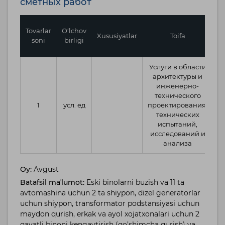
сметных работ
B
Tovarlar
O‘lchov
Xususiyatlar
Toifa
b
soni
birligi
Услуги в области
архитектуры и
инженерно-
технического
5
1
усл. ед
проектирования,
технических
испытаний,
исследований и
анализа
Oy:
Avgust
Batafsil maʼlumot:
Eski binolarni buzish va 11 ta
avtomashina uchun 2 ta shiypon, dizel generatorlar
uchun shiypon, transformator podstansiyasi uchun
maydon qurish, erkak va ayol xojatxonalari uchun 2
qavatli binoni kengaytirish (qo’shimcha qurish) va