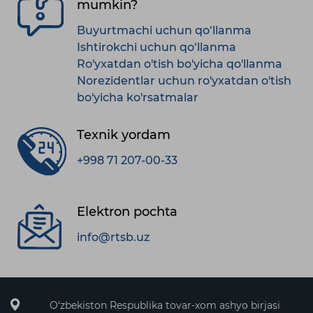
mumkin?
Buyurtmachi uchun qo‘llanma
Ishtirokchi uchun qo‘llanma
Ro'yxatdan o'tish bo'yicha qo'llanma
Norezidentlar uchun ro'yxatdan o'tish
bo'yicha ko'rsatmalar
Texnik yordam
+998 71 207-00-33
Elektron pochta
info@rtsb.uz
O‘zbekiston Respublika tovar-xom ashyo birjasi