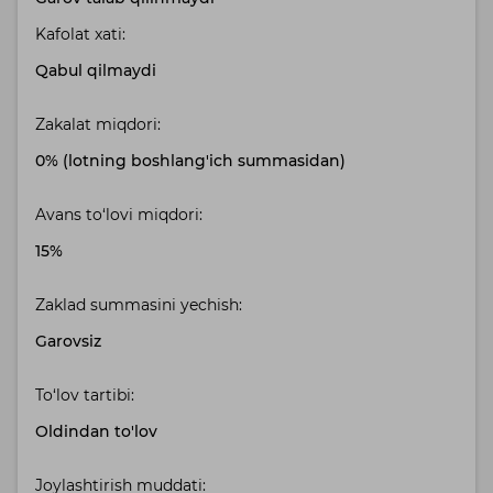
Kafolat xati:
Qabul qilmaydi
Zakalat miqdori:
0% (lotning boshlang'ich summasidan)
Avans to‘lovi miqdori:
15%
Zaklad summasini yechish:
Garovsiz
To‘lov tartibi:
Oldindan to'lov
Joylashtirish muddati: