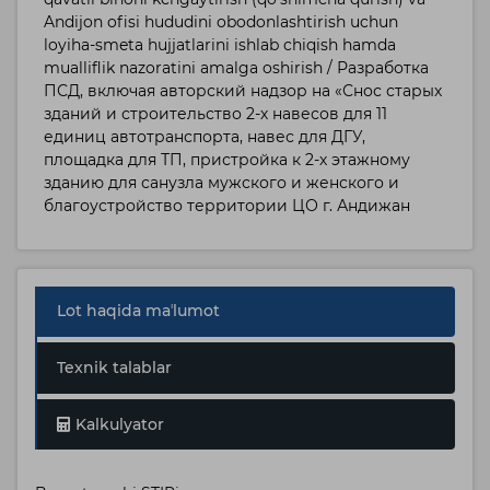
Andijon ofisi hududini obodonlashtirish uchun
loyiha-smeta hujjatlarini ishlab chiqish hamda
mualliflik nazoratini amalga oshirish / Разработка
ПСД, включая авторский надзор на «Снос старых
зданий и строительство 2-х навесов для 11
единиц автотранспорта, навес для ДГУ,
площадка для ТП, пристройка к 2-х этажному
зданию для санузла мужского и женского и
благоустройство территории ЦО г. Андижан
Lot haqida maʼlumot
Texnik talablar
Kalkulyator