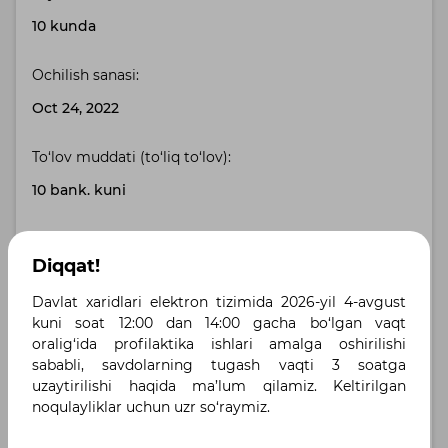
10 kunda
Ochilish sanasi:
Oct 24, 2022
To‘lov muddati (to‘liq to‘lov):
10 bank. kuni
Buyurtmachi manzili:
Diqqat!
Toshkent shahri, Toshkent shahri , г.Ташкент,
Проспект А.Темура, 24
Davlat xaridlari elektron tizimida 2026-yil 4-avgust
kuni soat 12:00 dan 14:00 gacha bo‘lgan vaqt
Yetkazib berish manzili:
oralig‘ida profilaktika ishlari amalga oshirilishi
sababli, savdolarning tugash vaqti 3 soatga
Андижанская область, Андижан , Андижанская
uzaytirilishi haqida ma’lum qilamiz. Keltirilgan
область
noqulayliklar uchun uzr so‘raymiz.
Belgilangan tillar :