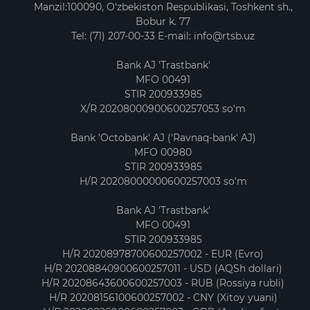
Manzil:100090, O‘zbekiston Respublikasi, Toshkent sh.,
Bobur k. 77
Tel: (71) 207-00-33 E-mail: info@rtsb.uz
Bank AJ 'Trastbank'
MFO 00491
STIR 200933985
X/R 20208000900600257053 so'm
Bank 'Octobank' AJ ('Ravnaq-bank' AJ)
MFO 00980
STIR 200933985
H/R 20208000000600257003 so'm
Bank AJ 'Trastbank'
MFO 00491
STIR 200933985
H/R 20208978700600257002 - EUR (Evro)
H/R 20208840900600257011 - USD (AQSh dollari)
H/R 20208643600600257003 - RUB (Rossiya rubli)
H/R 20208156100600257002 - CNY (Xitoy yuani)