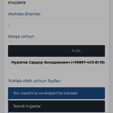
974038119
Alohida shartlar
-
Aloqa uchun
F.I.Sh
Муратов Сардор Боходирович (+99897-403-81-19)
Yuklab olish uchun fayllar:
Tex. topshiriq va ekspertiza xulosasi
Texnik hujjatlar