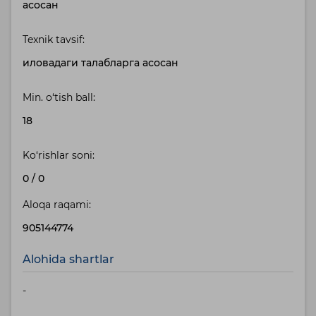
асосан
Texnik tavsif:
иловадаги талабларга асосан
Min. o‘tish ball:
18
Ko‘rishlar soni:
0
/
0
Aloqa raqami:
905144774
Alohida shartlar
-