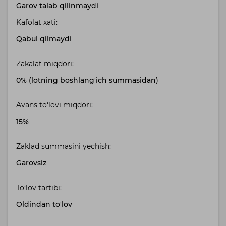
Garov talab qilinmaydi
Kafolat xati:
Qabul qilmaydi
Zakalat miqdori:
0% (lotning boshlang'ich summasidan)
Avans to‘lovi miqdori:
15%
Zaklad summasini yechish:
Garovsiz
To‘lov tartibi:
Oldindan to'lov