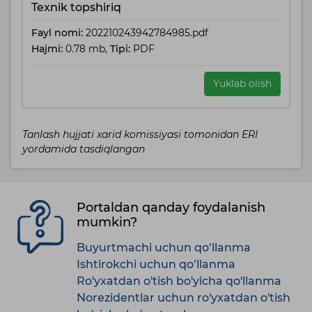
Texnik topshiriq
Fayl nomi:
202210243942784985.pdf
Hajmi:
0.78 mb,
Tipi:
PDF
Yuklab olish
Tanlash hujjati xarid komissiyasi tomonidan ERI
yordamida tasdiqlangan
Portaldan qanday foydalanish
mumkin?
Buyurtmachi uchun qo‘llanma
Ishtirokchi uchun qo‘llanma
Ro'yxatdan o'tish bo'yicha qo'llanma
Norezidentlar uchun ro'yxatdan o'tish