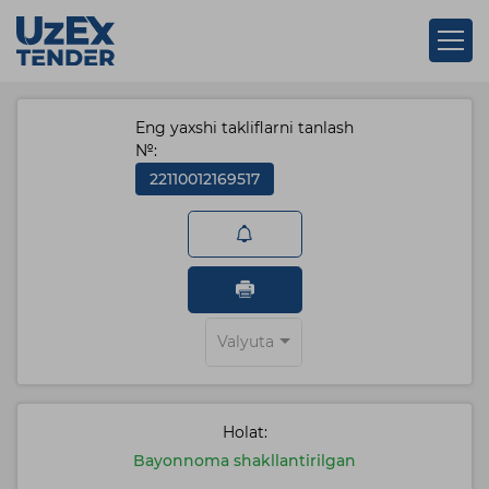
Eng yaxshi takliflarni tanlash
№:
22110012169517
Valyuta
Holat:
Bayonnoma shakllantirilgan