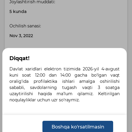
Joylashtirish muddati:
5 kunda
Ochilish sanasi:
Nov 3, 2022
To‘lov muddati (to‘liq to‘lov):
Diqqat!
60 bank. kuni
Davlat xaridlari elektron tizimida 2026-yil 4-avgust
Buyurtmachi manzili:
kuni soat 12:00 dan 14:00 gacha bo‘lgan vaqt
oralig‘ida profilaktika ishlari amalga oshirilishi
Toshkent shahri, Toshkent shahri , Тошент шахар
sababli, savdolarning tugash vaqti 3 soatga
Шайхонтохур тумани Навоий куча 11-уй
uzaytirilishi haqida ma’lum qilamiz. Keltirilgan
noqulayliklar uchun uzr so‘raymiz.
Yetkazib berish manzili:
город Ташкент, Шайхантахурский район , Навоий
11 А
Boshqa ko'rsatilmasin