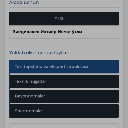
Aloqa uchun
F.I.Sh
Зиёдиллоев Ихтиёр Исмат ўғли
Иш
Yuklab olish uchun fayllar:
Tex. topshiriq va ekspertiza xulosasi
Texnik hujjatlar
Bayonnomalar
Shartnomalar