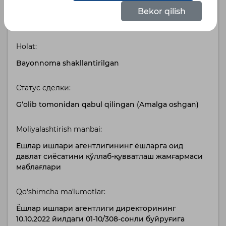
Belgilangan tillar :
Bekor qilish
Узбекский
Holat:
Bayonnoma shakllantirilgan
Статус сделки:
G‘olib tomonidan qabul qilingan (Amalga oshgan)
Moliyalashtirish manbai:
Ёшлар ишлари агентлигининг ёшларга оид
давлат сиёсатини қўллаб-қувватлаш жамғармаси
маблағлари
Qo‘shimcha maʼlumotlar:
Ёшлар ишлари агентлиги директорининг
10.10.2022 йилдаги 01-10/308-сонли буйруғига