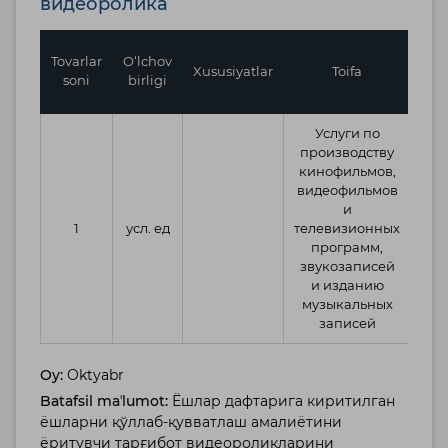
видеоролика
Bir
Tovarlar
O‘lchov
Xususiyatlar
Toifa
bos
soni
birligi
Услуги по
производству
кинофильмов,
видеофильмов
и
1,6
1
усл. ед
телевизионных
программ,
звукозаписей
и изданию
музыкальных
записей
Oy:
Oktyabr
Batafsil maʼlumot:
Ёшлар дафтарига киритилган
ёшларни қўллаб-қувватлаш амалиётини
ёритувчи тарғибот видеороликларини