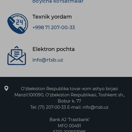
bo'yicha ko'rsatmalar
Texnik yordam
+998 71 207-00-33
Elektron pochta
info@rtsb.uz
O‘zbekiston Respublika tovar-xom ashyo birjasi
Manzil:100090, O‘zbekiston Respublikasi, Toshkent sh.,
Bobur k. 77
Tel: (71) 207-00-33 E-mail: info@rtsb.uz
Bank AJ 'Trastbank'
MFO 00491
STIR 200933985