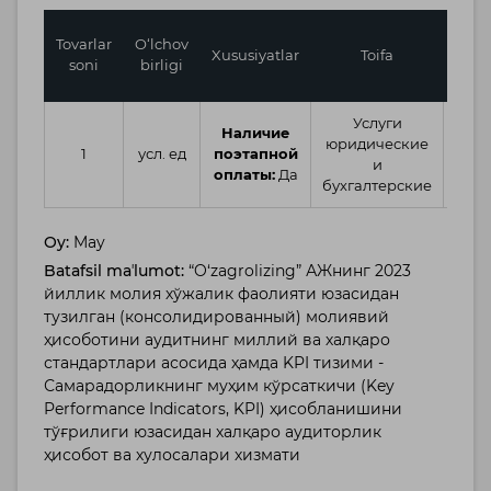
Birl
Tovarlar
O‘lchov
Xususiyatlar
Toifa
bosh
soni
birligi
Услуги
Наличие
юридические
750,
1
усл. ед
поэтапной
и
оплаты:
Да
бухгалтерские
Oy:
May
Batafsil maʼlumot:
“O‘zagrolizing” АЖнинг 2023
йиллик молия хўжалик фаолияти юзасидан
тузилган (консолидированный) молиявий
ҳисоботини аудитнинг миллий ва халқаро
стандартлари асосида ҳамда KPI тизими -
Самарадорликнинг муҳим кўрсаткичи (Key
Performance Indicators, KPI) ҳисобланишини
тўғрилиги юзасидан халқаро аудиторлик
ҳисобот ва хулосалари хизмати