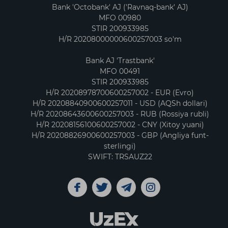
Bank 'Octobank' AJ ('Ravnaq-bank' AJ)
MFO 00980
STIR 200933985
H/R 20208000000600257003 so'm
Bank AJ 'Trastbank'
MFO 00491
STIR 200933985
H/R 20208978700600257002 - EUR (Evro)
H/R 20208840900600257011 - USD (AQSh dollari)
H/R 20208643600600257003 - RUB (Rossiya rubli)
H/R 20208156100600257002 - CNY (Xitoy yuani)
H/R 20208826900600257003 - GBP (Angliya funt-
sterlingi)
SWIFT: TRSAUZ22