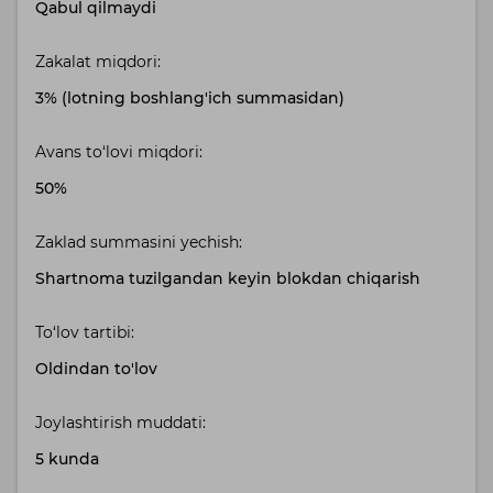
Qabul qilmaydi
Zakalat miqdori:
3% (lotning boshlang'ich summasidan)
Avans to‘lovi miqdori:
50%
Zaklad summasini yechish:
Shartnoma tuzilgandan keyin blokdan chiqarish
To‘lov tartibi:
Oldindan to'lov
Joylashtirish muddati:
5 kunda