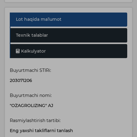
Lot haqida maʼlumot
Texnik talablar
Kalkulyator
Buyurtmachi STIRi:
203071206
Buyurtmachi nomi:
"O`ZAGROLIZING" AJ
Rasmiylashtirish tartibi:
Eng yaxshi takliflarni tanlash