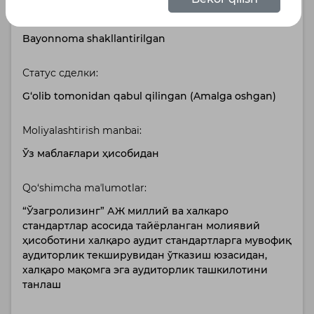
Holat:
Bayonnoma shakllantirilgan
Статус сделки:
G‘olib tomonidan qabul qilingan (Amalga oshgan)
Moliyalashtirish manbai:
Ўз маблағлари ҳисобидан
Qo‘shimcha maʼlumotlar:
“Ўзагролизинг” АЖ миллий ва халкаро
стандартлар асосида тайёрланган молиявий
ҳисоботини халқаро аудит стандартларга мувофиқ
аудиторлик текширувидан ўтказиш юзасидан,
халқаро мақомга эга аудиторлик ташкилотини
танлаш