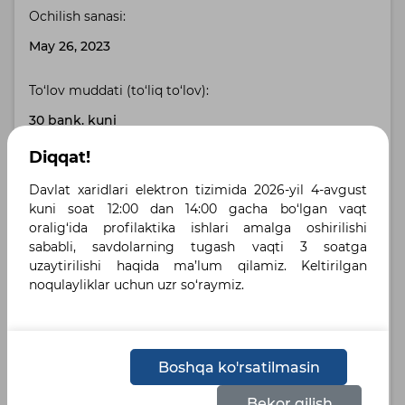
Ochilish sanasi:
May 26, 2023
To‘lov muddati (to‘liq to‘lov):
30 bank. kuni
Diqqat!
Buyurtmachi manzili:
Davlat xaridlari elektron tizimida 2026-yil 4-avgust
Toshkent shahri, Toshkent shahri , улица Бабура,
kuni soat 12:00 dan 14:00 gacha bo‘lgan vaqt
дом 42А
oralig‘ida profilaktika ishlari amalga oshirilishi
sababli, savdolarning tugash vaqti 3 soatga
Yetkazib berish manzili:
uzaytirilishi haqida ma’lum qilamiz. Keltirilgan
noqulayliklar uchun uzr so‘raymiz.
город Ташкент, Яккасарайский район , улица
Бабура, 42А
Belgilangan tillar :
Boshqa ko'rsatilmasin
Русский
Bekor qilish