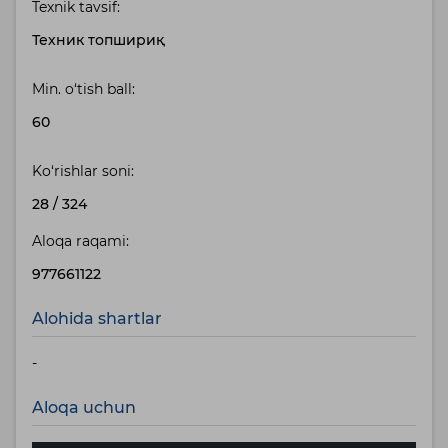
Texnik tavsif:
Техник топшириқ
Min. o‘tish ball:
60
Ko‘rishlar soni:
28
/
324
Aloqa raqami:
977661122
Alohida shartlar
-
Aloqa uchun