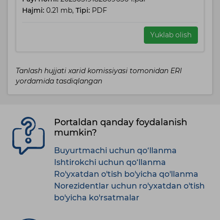
Hajmi:
0.21 mb,
Tipi:
PDF
Yuklab olish
Tanlash hujjati xarid komissiyasi tomonidan ERI
yordamida tasdiqlangan
Portaldan qanday foydalanish
mumkin?
Buyurtmachi uchun qo‘llanma
Ishtirokchi uchun qo‘llanma
Ro'yxatdan o'tish bo'yicha qo'llanma
Norezidentlar uchun ro'yxatdan o'tish
bo'yicha ko'rsatmalar