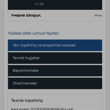
F.I.Sh
Умаров Шоҳруҳ
Ички ауд
Yuklab olish uchun fayllar:
Tex. topshiriq va ekspertiza xulosasi
Texnik hujjatlar
Bayonnomalar
Shartnomalar
Texnik topshiriq
Fayl nomi:
202305191828096364.pdf