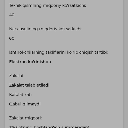
Texnik qismning miqdoriy ko‘rsatkichi:
40
Narx usulining miqdoriy ko‘rsatkichi:
60
Ishtirokchilarning takliflarini ko‘rib chiqish tartibi:
Elektron ko'rinishda
Zakalat:
Zakalat talab etiladi
Kafolat xati:
Qabul qilmaydi
Zakalat miqdori:
3% (lotning boshlang'ich summasidan)