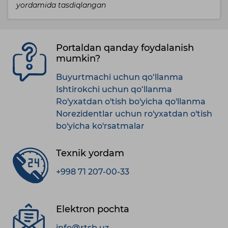
yordamida tasdiqlangan
Portaldan qanday foydalanish
mumkin?
Buyurtmachi uchun qo‘llanma
Ishtirokchi uchun qo‘llanma
Ro'yxatdan o'tish bo'yicha qo'llanma
Norezidentlar uchun ro'yxatdan o'tish
bo'yicha ko'rsatmalar
Texnik yordam
+998 71 207-00-33
Elektron pochta
info@rtsb.uz