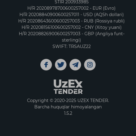
STIR 200933985
H/R 20208978700600257002 - EUR (Evro)
H/R 20208840900600257011 - USD (AQSh dollari)
H/R 20208643600600257003 - RUB (Rossiya rubli)
H/R 20208156100600257002 - CNY (Xitoy yuani)
H/R 20208826900600257003 - GBP (Angliya funt-
sterlingi)
SWIFT: TRSAUZ22
Copyright © 2020-2025 UZEX TENDER.
Barcha huquqlar himoyalangan
1.5.2