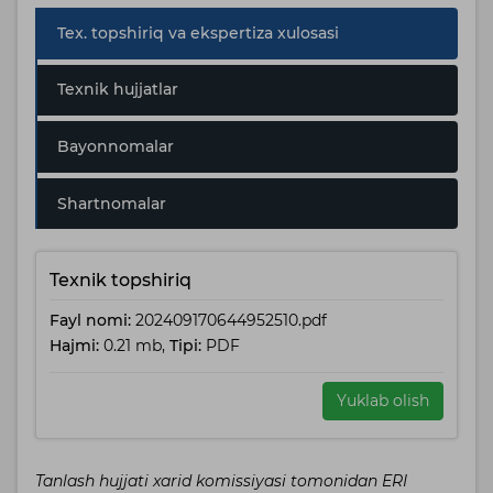
Tex. topshiriq va ekspertiza xulosasi
Texnik hujjatlar
Bayonnomalar
Shartnomalar
Texnik topshiriq
Fayl nomi:
202409170644952510.pdf
Hajmi:
0.21 mb,
Tipi:
PDF
Yuklab olish
Tanlash hujjati xarid komissiyasi tomonidan ERI