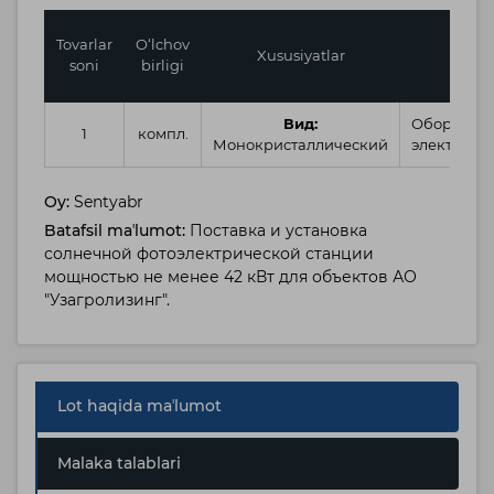
Tovarlar
O‘lchov
Xususiyatlar
Toifa
soni
birligi
Вид:
Оборудов
1
компл.
Монокристаллический
электриче
Oy:
Sentyabr
Batafsil maʼlumot:
Поставка и установка
солнечной фотоэлектрической станции
мощностью не менее 42 кВт для объектов АО
"Узагролизинг".
Lot haqida maʼlumot
Malaka talablari