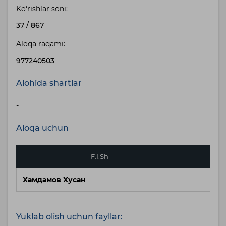
Ko‘rishlar soni:
37
/
867
Aloqa raqami:
977240503
Alohida shartlar
-
Aloqa uchun
F.I.Sh
Хамдамов Хусан
Yuklab olish uchun fayllar: