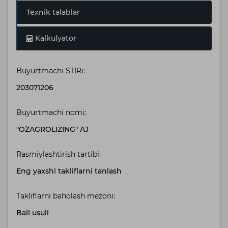
Texnik talablar
Kalkulyator
Buyurtmachi STIRi:
203071206
Buyurtmachi nomi:
"O`ZAGROLIZING" AJ
Rasmiylashtirish tartibi:
Eng yaxshi takliflarni tanlash
Takliflarni baholash mezoni:
Ball usuli