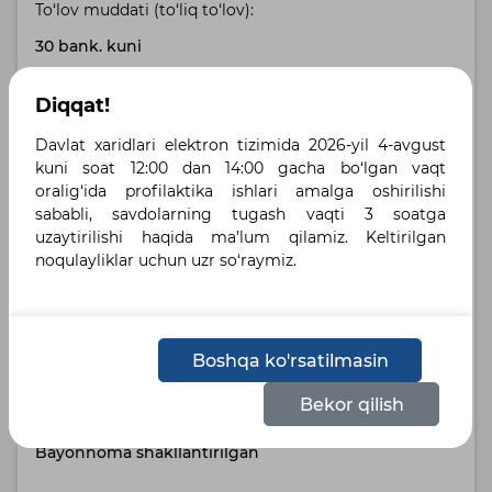
To‘lov muddati (to‘liq to‘lov):
30 bank. kuni
Buyurtmachi manzili:
Diqqat!
Toshkent shahri, Toshkent shahri , улица Бабура,
Davlat xaridlari elektron tizimida 2026-yil 4-avgust
дом 42А
kuni soat 12:00 dan 14:00 gacha bo‘lgan vaqt
oralig‘ida profilaktika ishlari amalga oshirilishi
Yetkazib berish manzili:
sababli, savdolarning tugash vaqti 3 soatga
uzaytirilishi haqida ma’lum qilamiz. Keltirilgan
город Ташкент, Яккасарайский район , Бобур
noqulayliklar uchun uzr so‘raymiz.
кўчаси, 42А-уй
Belgilangan tillar :
Boshqa ko'rsatilmasin
Русский
Bekor qilish
Holat:
Bayonnoma shakllantirilgan