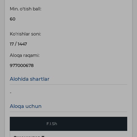
Min. o‘tish ball:
60
Ko‘rishlar soni:
17
/
1447
Aloqa raqami:
977000678
Alohida shartlar
-
Aloqa uchun
F.I.Sh