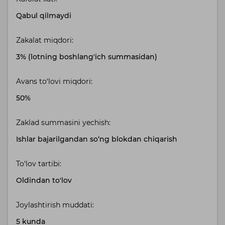
Qabul qilmaydi
Zakalat miqdori:
3% (lotning boshlang'ich summasidan)
Avans to‘lovi miqdori:
50%
Zaklad summasini yechish:
Ishlar bajarilgandan so‘ng blokdan chiqarish
To‘lov tartibi:
Oldindan to'lov
Joylashtirish muddati:
5 kunda