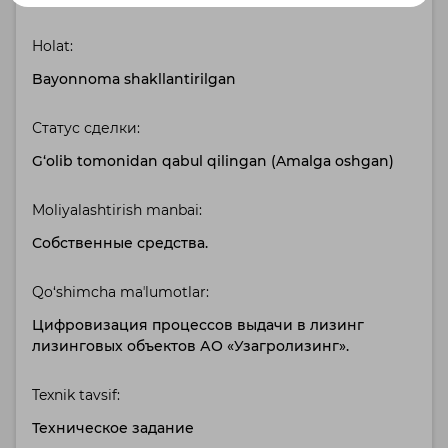
Holat:
Bayonnoma shakllantirilgan
Статус сделки:
G‘olib tomonidan qabul qilingan (Amalga oshgan)
Moliyalashtirish manbai:
Собственные средства.
Qo‘shimcha maʼlumotlar:
Цифровизация процессов выдачи в лизинг
лизинговых объектов АО «Узагролизинг».
Texnik tavsif:
Техническое задание