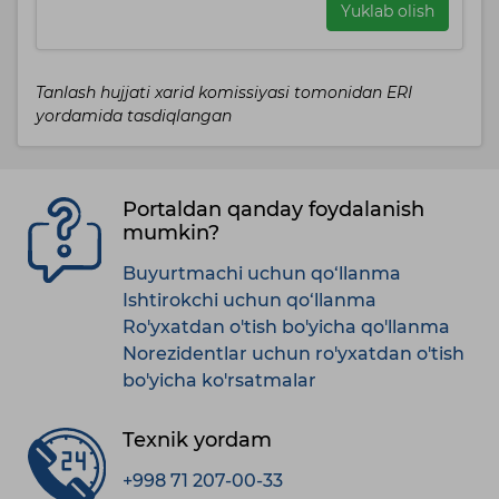
Yuklab olish
Tanlash hujjati xarid komissiyasi tomonidan ERI
yordamida tasdiqlangan
Portaldan qanday foydalanish
mumkin?
Buyurtmachi uchun qo‘llanma
Ishtirokchi uchun qo‘llanma
Ro'yxatdan o'tish bo'yicha qo'llanma
Norezidentlar uchun ro'yxatdan o'tish
bo'yicha ko'rsatmalar
Texnik yordam
+998 71 207-00-33