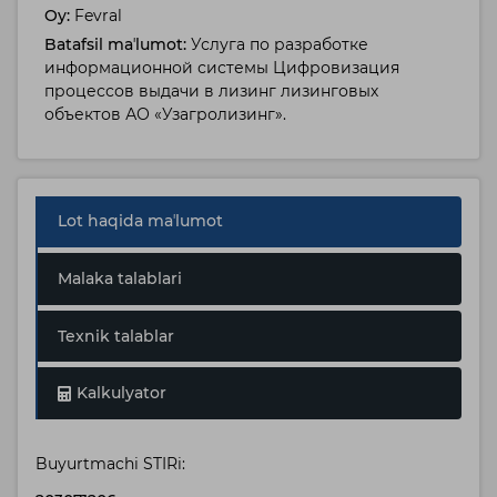
Oy:
Fevral
Batafsil maʼlumot:
Услуга по разработке
информационной системы Цифровизация
процессов выдачи в лизинг лизинговых
объектов АО «Узагролизинг».
Lot haqida maʼlumot
Malaka talablari
Texnik talablar
Kalkulyator
Buyurtmachi STIRi: