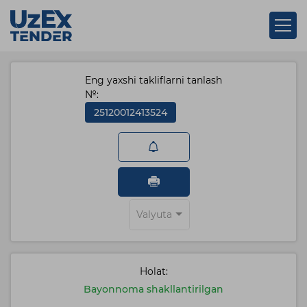
Eng yaxshi takliflarni tanlash
№:
25120012413524
Valyuta
Holat:
Bayonnoma shakllantirilgan