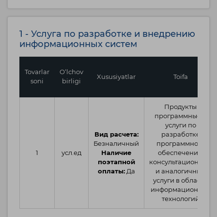
1 - Услуга по разработке и внедрению
информационных систем
Tovarlar
O‘lchov
Xususiyatlar
Toifa
soni
birligi
Продукты
программные и
услуги по
Вид расчета:
разработке
Безналичный
программного
1
усл.ед
Наличие
обеспечения;
поэтапной
консультационные
оплаты:
Да
и аналогичные
услуги в области
информационных
технологий