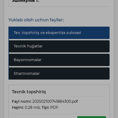
Эшонкулов Т.
Нача
Yuklab olish uchun fayllar:
Tex. topshiriq va ekspertiza xulosasi
Texnik hujjatlar
Bayonnomalar
Shartnomalar
Texnik topshiriq
Fayl nomi:
202502100741884300.pdf
Hajmi:
0.28 mb,
Tipi:
PDF