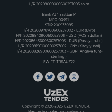
H/R 20208000000600257003 so'm
Bank AJ 'Trastbank'
MFO 00491
STIR 200933985
H/R 20208978700600257002 - EUR (Evro)
H/R 20208840900600257011 - USD (AQSh dollari)
H/R 20208643600600257003 - RUB (Rossiya rubli)
H/R 20208156100600257002 - CNY (Xitoy yuani)
H/R 20208826900600257003 - GBP (Angliya funt-
sterlingi)
SWIFT: TRSAUZ22
Copyright © 2020-2025 UZEX TENDER.
Barcha huquqlar himoyalangan