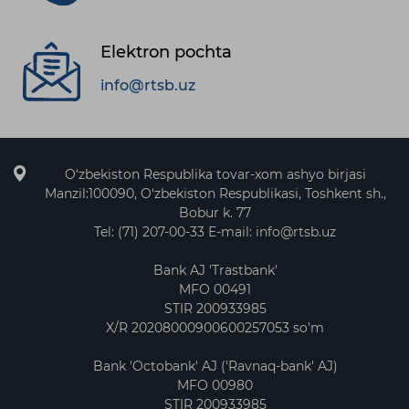
Elektron pochta
info@rtsb.uz
O‘zbekiston Respublika tovar-xom ashyo birjasi
Manzil:100090, O‘zbekiston Respublikasi, Toshkent sh.,
Bobur k. 77
Tel: (71) 207-00-33 E-mail: info@rtsb.uz
Bank AJ 'Trastbank'
MFO 00491
STIR 200933985
X/R 20208000900600257053 so'm
Bank 'Octobank' AJ ('Ravnaq-bank' AJ)
MFO 00980
STIR 200933985