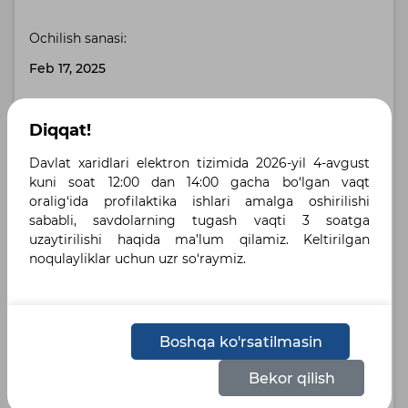
Ochilish sanasi:
Feb 17, 2025
To‘lov muddati (to‘liq to‘lov):
Diqqat!
100 bank. kuni
Davlat xaridlari elektron tizimida 2026-yil 4-avgust
kuni soat 12:00 dan 14:00 gacha bo‘lgan vaqt
Buyurtmachi manzili:
oralig‘ida profilaktika ishlari amalga oshirilishi
Toshkent shahri, Toshkent shahri , улица Бабура,
sababli, savdolarning tugash vaqti 3 soatga
дом 42А
uzaytirilishi haqida ma’lum qilamiz. Keltirilgan
noqulayliklar uchun uzr so‘raymiz.
Yetkazib berish manzili:
город Ташкент, Яккасарайский район , улица
Бабура 42А
Boshqa ko'rsatilmasin
Belgilangan tillar :
Bekor qilish
Русский