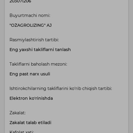
203071206
Buyurtmachi nomi:
"O`ZAGROLIZING" AJ
Rasmiylashtirish tartibi:
Eng yaxshi takliflarni tanlash
Takliflarni baholash mezoni:
Eng past narx usuli
Ishtirokchilarning takliflarini ko‘rib chiqish tartibi:
Elektron ko'rinishda
Zakalat:
Zakalat talab etiladi
Kafolat xati: