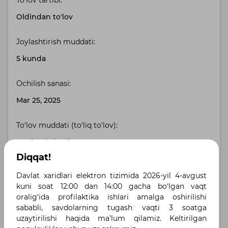
To‘lov tartibi:
Oldindan to'lov
Joylashtirish muddati:
5 kunda
Ochilish sanasi:
Mar 25, 2025
To‘lov muddati (to‘liq to‘lov):
365 bank. kuni
Diqqat!
Buyurtmachi manzili:
Davlat xaridlari elektron tizimida 2026-yil 4-avgust
Toshkent shahri, Toshkent shahri , пр-т А.Темура 4
kuni soat 12:00 dan 14:00 gacha bo‘lgan vaqt
oralig‘ida profilaktika ishlari amalga oshirilishi
sababli, savdolarning tugash vaqti 3 soatga
Yetkazib berish manzili:
uzaytirilishi haqida ma’lum qilamiz. Keltirilgan
город Ташкент, Шайхантахурский район , Янги