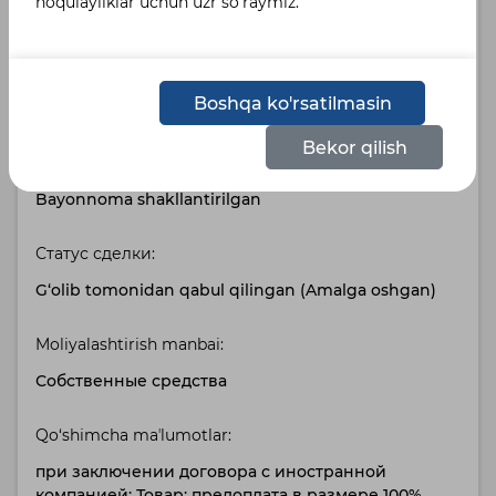
noqulayliklar uchun uzr so‘raymiz.
тошкент кўчаси 1-уй
Belgilangan tillar :
Boshqa ko'rsatilmasin
Русский
Узбекский
Bekor qilish
Holat:
Bayonnoma shakllantirilgan
Статус сделки:
G‘olib tomonidan qabul qilingan (Amalga oshgan)
Moliyalashtirish manbai:
Собственные средства
Qo‘shimcha maʼlumotlar:
при заключении договора с иностранной
компанией: Товар: предоплата в размере 100%