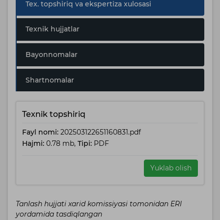
Tex. topshiriq va ekspertiza xulosasi
Texnik hujjatlar
Bayonnomalar
Shartnomalar
Texnik topshiriq
Fayl nomi:
202503122651160831.pdf
Hajmi:
0.78 mb,
Tipi:
PDF
Yuklab olish
Tanlash hujjati xarid komissiyasi tomonidan ERI
yordamida tasdiqlangan