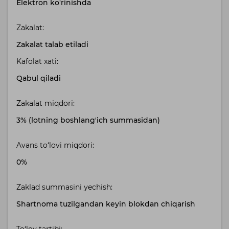
Elektron ko'rinishda
Zakalat:
Zakalat talab etiladi
Kafolat xati:
Qabul qiladi
Zakalat miqdori:
3% (lotning boshlang'ich summasidan)
Avans to‘lovi miqdori:
0%
Zaklad summasini yechish:
Shartnoma tuzilgandan keyin blokdan chiqarish