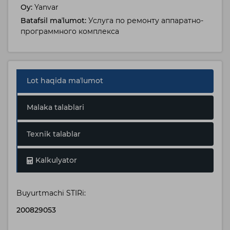
Oy:
Yanvar
Batafsil maʼlumot:
Услуга по ремонту аппаратно-
программного комплекса
Lot haqida maʼlumot
Malaka talablari
Texnik talablar
Kalkulyator
Buyurtmachi STIRi:
200829053