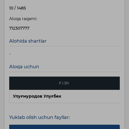
10
/
1485
Aloqa raqami:
712307777
Alohida shartlar
-
Aloqa uchun
F.I.Sh
Улуғмуродов Улуғбек
Yuklab olish uchun fayllar: