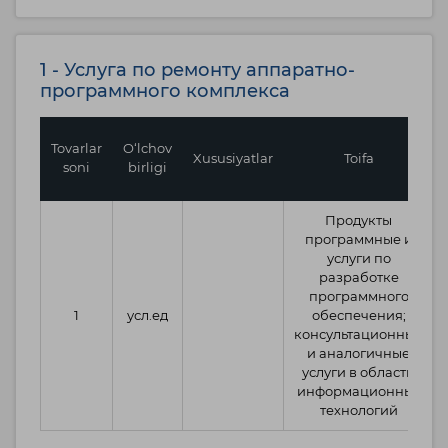
1 - Услуга по ремонту аппаратно-
программного комплекса
Tovarlar
O‘lchov
Xususiyatlar
Toifa
soni
birligi
Продукты
программные и
услуги по
разработке
программного
1
усл.ед
обеспечения;
консультационные
и аналогичные
услуги в области
информационных
технологий