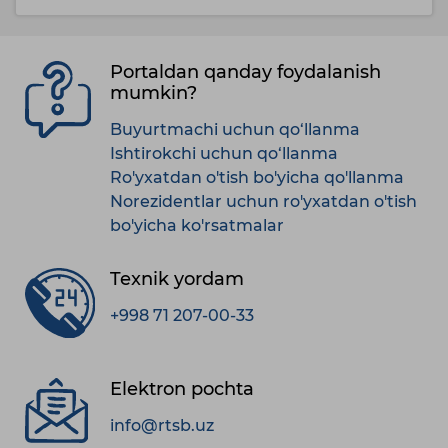
Portaldan qanday foydalanish
mumkin?
Buyurtmachi uchun qo‘llanma
Ishtirokchi uchun qo‘llanma
Ro'yxatdan o'tish bo'yicha qo'llanma
Norezidentlar uchun ro'yxatdan o'tish
bo'yicha ko'rsatmalar
Texnik yordam
+998 71 207-00-33
Elektron pochta
info@rtsb.uz