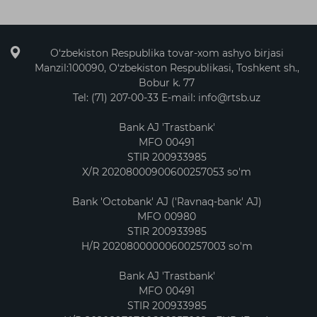
O‘zbekiston Respublika tovar-xom ashyo birjasi
Manzil:100090, O‘zbekiston Respublikasi, Toshkent sh.,
Bobur k. 77
Tel: (71) 207-00-33 E-mail: info@rtsb.uz
Bank AJ 'Trastbank'
MFO 00491
STIR 200933985
X/R 20208000900600257053 so'm
Bank 'Octobank' AJ ('Ravnaq-bank' AJ)
MFO 00980
STIR 200933985
H/R 20208000000600257003 so'm
Bank AJ 'Trastbank'
MFO 00491
STIR 200933985