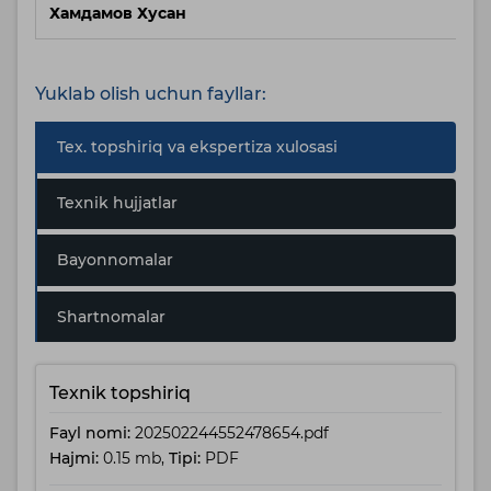
Хамдамов Хусан
Yuklab olish uchun fayllar:
Tex. topshiriq va ekspertiza xulosasi
Texnik hujjatlar
Bayonnomalar
Shartnomalar
Texnik topshiriq
Fayl nomi:
202502244552478654.pdf
Hajmi:
0.15 mb,
Tipi:
PDF