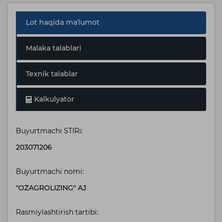
Lot haqida maʼlumot
Malaka talablari
Texnik talablar
Kalkulyator
Buyurtmachi STIRi:
203071206
Buyurtmachi nomi:
"O`ZAGROLIZING" AJ
Rasmiylashtirish tartibi: