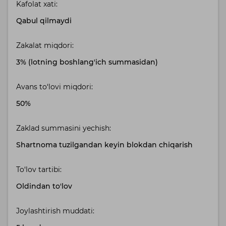
Kafolat xati:
Qabul qilmaydi
Zakalat miqdori:
3% (lotning boshlang'ich summasidan)
Avans to‘lovi miqdori:
50%
Zaklad summasini yechish:
Shartnoma tuzilgandan keyin blokdan chiqarish
To‘lov tartibi:
Oldindan to'lov
Joylashtirish muddati: