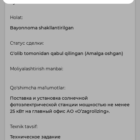
Русский
Holat:
Bayonnoma shakllantirilgan
Статус сделки:
G‘olib tomonidan qabul qilingan (Amalga oshgan)
Moliyalashtirish manbai:
Qo‘shimcha maʼlumotlar:
Поставка и установка солнечной
фотоэлектрической станции мощностью не менее
25 кВт на главный офис АО «O’zagrolizing».
Texnik tavsif:
Техническое задание