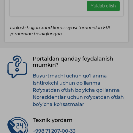
Yuklab olish
Tanlash hujjati xarid komissiyasi tomonidan ERI
yordamida tasdiqlangan
Portaldan qanday foydalanish
mumkin?
Buyurtmachi uchun qo‘llanma
Ishtirokchi uchun qo‘llanma
Ro'yxatdan o'tish bo'yicha qo'llanma
Norezidentlar uchun ro'yxatdan o'tish
bo'yicha ko'rsatmalar
Texnik yordam
+998 71 207-00-33