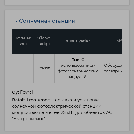
1 - Солнечная станция
Tovarlar
O‘lchov
Xususiyatlar
Toifa
soni
birligi
Тип:
С
использованием
Оборудовани
1
компл.
фотоэлектрических
электрическо
модулей
Oy:
Fevral
Batafsil maʼlumot:
Поставка и установка
солнечной фотоэлектрической станции
мощностью не менее 25 кВт для объектов АО
"Узагролизинг".