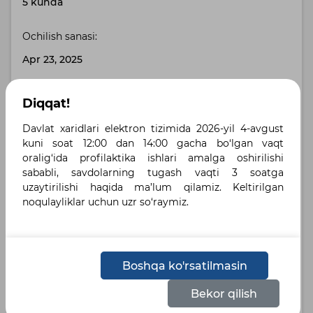
5 kunda
Ochilish sanasi:
Apr 23, 2025
To‘lov muddati (to‘liq to‘lov):
Diqqat!
30 bank. kuni
Davlat xaridlari elektron tizimida 2026-yil 4-avgust
kuni soat 12:00 dan 14:00 gacha bo‘lgan vaqt
Buyurtmachi manzili:
oralig‘ida profilaktika ishlari amalga oshirilishi
sababli, savdolarning tugash vaqti 3 soatga
Toshkent shahri, Toshkent shahri , улица Бабура,
uzaytirilishi haqida ma’lum qilamiz. Keltirilgan
дом 42А
noqulayliklar uchun uzr so‘raymiz.
Yetkazib berish manzili:
город Ташкент, Яккасарайский район , улица
Бабура 42А
Boshqa ko'rsatilmasin
Bekor qilish
Belgilangan tillar :