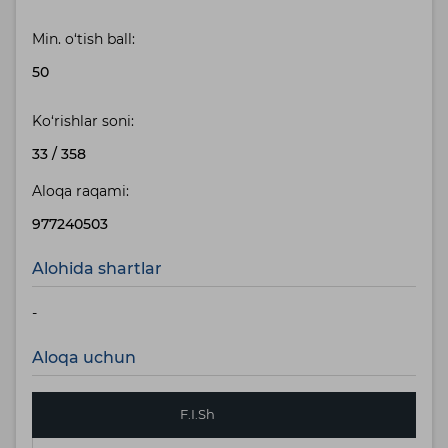
Min. o‘tish ball:
50
Ko‘rishlar soni:
33
/
358
Aloqa raqami:
977240503
Alohida shartlar
-
Aloqa uchun
F.I.Sh