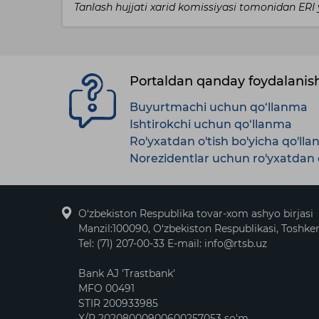
Tanlash hujjati xarid komissiyasi tomonidan ER
Portaldan qanday foydalani
Buyurtmachi uchun qo‘llanma
Ishtirokchi uchun qo‘llanma
Ro'yxatdan o'tish bo'yicha qo'll
Norezidentlar uchun ro'yxatdan o
O‘zbekiston Respublika tovar-xom ashyo birjasi
Manzil:100090, O‘zbekiston Respublikasi, Toshken
Tel: (71) 207-00-33 E-mail: info@rtsb.uz
Bank AJ 'Trastbank'
MFO 00491
STIR 200933985
X/R 20208000900600257053 so'm