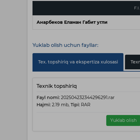
F.I
Анарбеков Еламан Габит угли
Yuklab olish uchun fayllar:
Tex. topshiriq va ekspertiza xulosasi
Texn
Texnik topshiriq
Fayl nomi:
202504232344296291.rar
Hajmi:
2.19 mb,
Tipi:
RAR
Yuklab olish