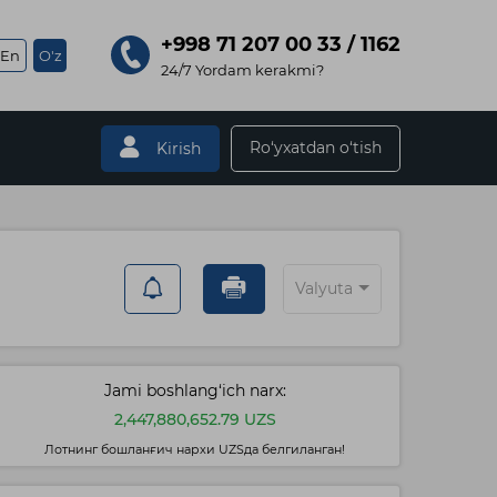
+998 71 207 00 33 / 1162
En
O'z
24/7 Yordam kerakmi?
Ro‘yxatdan o‘tish
Kirish
Valyuta
Jami boshlang‘ich narx:
2,447,880,652.79 UZS
Лотнинг бошланғич нархи UZSда белгиланган!