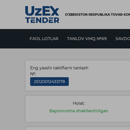
O‘ZBEKISTON RESPUBLIKA TOVAR-XOM
FAOL LOTLAR
TANLOV VMQ №69
SAVDO
Eng yaxshi takliflarni tanlash
№:
25120012433178
Holat:
Bayonnoma shakllantirilgan