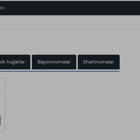
.Sh
ik hujjatlar
Bayonnomalar
Shartnomalar