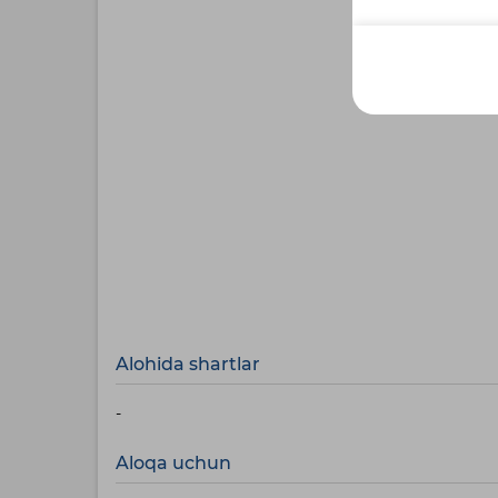
Alohida shartlar
-
Aloqa uchun