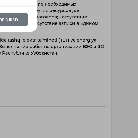
итериям: - наличие необходимых
, кадровых и других ресурсов для
на заключение договора; - отсутствие
r qilish
нкротства; - отсутствие записи в Едином
ей.
a tashqi elektr ta’minoti (TET) va energiya
rish /Выполнение работ по организации ВЭС и ЭО
 Республике Узбекистан.