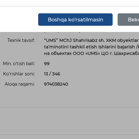
должен соответствовать следующим кр
технических, финансовых, материальных
исполнения договора; - правомочность 
Boshqa ko'rsatilmasin
Beko
введенных в отношении них процедур ба
реестре недобросовестных исполнител
Texnik tavsif:
“UMS” MChJ Shahrisabz sh. XKM obyektlarid
ta’minotini tashkil etish ishlarini baja
на объектах ООО «UMS» ЦО г. Шахрисабз
Min. o‘tish ball:
99
Ko‘rishlar soni:
13
/
346
Aloqa raqami:
974038240