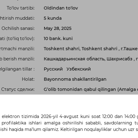
To‘lov tartibi:
Oldindan to'lov
htirish muddati:
5 kunda
Ochilish sanasi:
May 28, 2025
i (to‘liq to‘lov):
10 bank. kuni
tmachi manzili:
Toshkent shahri, Toshkent shahri , г.Ташк
b berish manzili:
Кашкадарьинская область, Шахрисабз , 
lgilangan tillar :
Русский
Узбекский
Holat:
Bayonnoma shakllantirilgan
Статус сделки:
G‘olib tomonidan qabul qilingan (Amalga
shtirish manbai:
ha maʼlumotlar:
Xarid qilish tartib-taomillarini quyidagi m
bajarish uchun zarur texnik, moliyaviy, m
i elektron tizimida 2026-yil 4-avgust kuni soat 12:00 dan 14:00
resurslarning mavjudligi; - shartnoma tuz
 profilaktika ishlari amalga oshirilishi sababli, savdolarning 
nisbatan joriy etilgan bankrotlik tartib-tao
lishi haqida ma’lum qilamiz. Keltirilgan noqulayliklar uchun uzr 
ijrochilarning yagona reyestrida qayd et