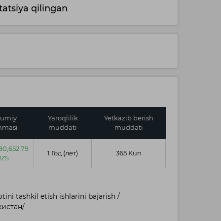
atsiya qilingan
umiy
Yaroqlilik
Yetkazib berish
mmasi
muddati
muddati
80,652.79
1 Год (лет)
365 Kun
UZS
i tashkil etish ishlarini bajarish /
кистан/