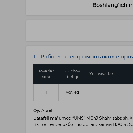
Boshlang‘ich n
1 - Работы электромонтажные про
Tovarlar
O‘lchov
Xususiyatlar
soni
birligi
1
усл. ед
Oy:
Aprel
Batafsil maʼlumot:
“UMS” MChJ Shahrisabz sh. XKM
Выполнение работ по организации ВЭС и ЭО