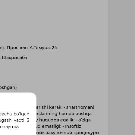
ент, Проспект А.Темура, 24
г. Шахрисабз
 oshgan)
ezonlarga javob berishi kerak: - shartnomani
oddiy, kadrlar resurslarining hamda boshqa
 gacha bo‘lgan
ish uchun qonuniy huquqqa egalik; - o‘ziga
tugash vaqti 3
millarining mavjud emasligi; - Insofsiz
so‘raymiz.
ilmaganligi./ Участник закупочной процедуры