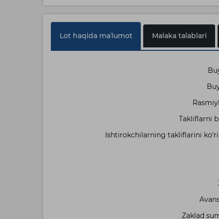
Lot haqida maʼlumot
Malaka talablari
Buy
Buy
Rasmiyla
Takliflarni
Ishtirokchilarning takliflarini ko‘ri
Avans
Zaklad sum