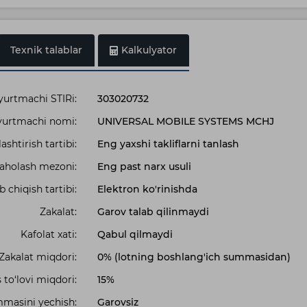
Texnik talablar
Kalkulyator
urtmachi STIRi:
303020732
urtmachi nomi:
UNIVERSAL MOBILE SYSTEMS MCHJ
shtirish tartibi:
Eng yaxshi takliflarni tanlash
 baholash mezoni:
Eng past narx usuli
b chiqish tartibi:
Elektron ko'rinishda
Zakalat:
Garov talab qilinmaydi
Kafolat xati:
Qabul qilmaydi
Zakalat miqdori:
0% (lotning boshlang'ich summasidan)
 to‘lovi miqdori:
15%
masini yechish:
Garovsiz