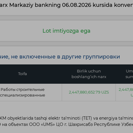
arx Markaziy bankning 06.08.2026 kursida konvert
Lot imtiyozga ega
чие, не включенные в другие группировки
Birlik uchun
Um
Toifa
boshlang‘ich narx
su
Работы строительные
2,447,8
2,447,880,652.79 UZS
специализированные
 obyektlarida tashqi elektr ta’minoti (TET) va energiya ta’minotin
 на объектах ООО «UMS» ЦО г. Шахрисабз Республике Узбе