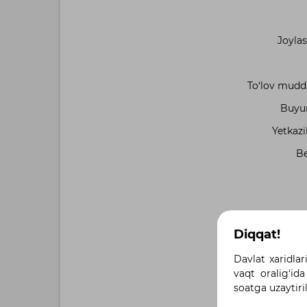
Joylas
To‘lov muddat
Buyur
Yetkazi
Be
Moliyala
Diqqat!
Qo‘shimc
Davlat xaridlar
vaqt oralig‘ida
soatga uzaytiri