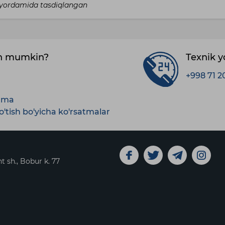
I yordamida tasdiqlangan
sh mumkin?
Texnik 
+998 71 2
anma
'tish bo'yicha ko'rsatmalar
t sh., Bobur k. 77