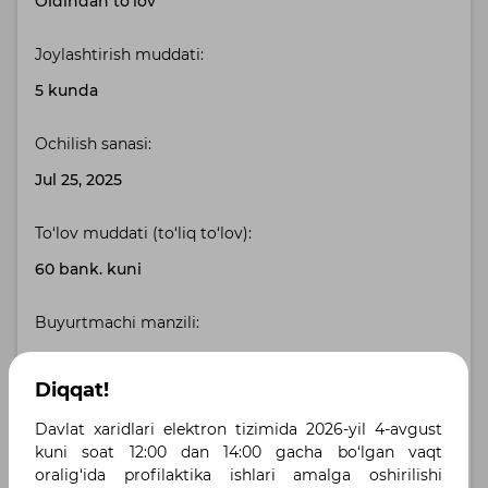
Oldindan to'lov
Joylashtirish muddati:
5 kunda
Ochilish sanasi:
Jul 25, 2025
To‘lov muddati (to‘liq to‘lov):
60 bank. kuni
Buyurtmachi manzili:
Toshkent viloyati, Toshkent viloyati , Ташкентская
область, город Чирчик
Diqqat!
Davlat xaridlari elektron tizimida 2026-yil 4-avgust
Yetkazib berish manzili:
kuni soat 12:00 dan 14:00 gacha bo‘lgan vaqt
Ташкентская область, Чиpчик , ул. Ташкентская, 2
oralig‘ida profilaktika ishlari amalga oshirilishi