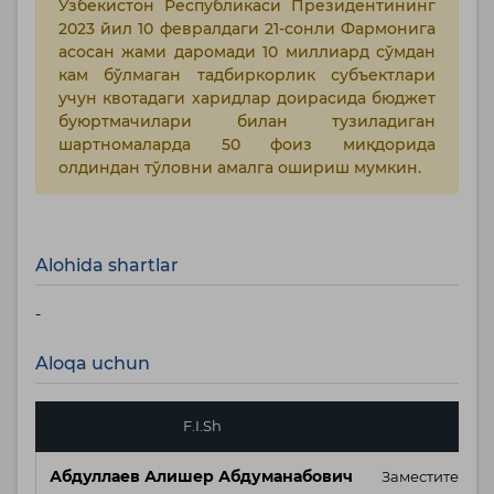
Ўзбекистон Республикаси Президентининг
2023 йил 10 февралдаги 21-сонли Фармонига
асосан жами даромади 10 миллиард сўмдан
кам бўлмаган тадбиркорлик субъектлари
учун квотадаги харидлар доирасида бюджет
буюртмачилари билан тузиладиган
шартномаларда 50 фоиз миқдорида
олдиндан тўловни амалга ошириш мумкин.
Alohida shartlar
-
Aloqa uchun
F.I.Sh
Абдуллаев Алишер Абдуманабович
Заместитель н