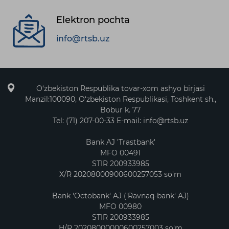
Elektron pochta
info@rtsb.uz
O‘zbekiston Respublika tovar-xom ashyo birjasi
Manzil:100090, O‘zbekiston Respublikasi, Toshkent sh.,
Bobur k. 77
Tel: (71) 207-00-33 E-mail: info@rtsb.uz
Bank AJ 'Trastbank'
MFO 00491
STIR 200933985
X/R 20208000900600257053 so'm
Bank 'Octobank' AJ ('Ravnaq-bank' AJ)
MFO 00980
STIR 200933985
H/R 20208000000600257003 so'm