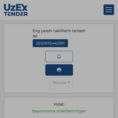
Eng yaxshi takliflarni tanlash
№:
25120012442301
Valyuta
Holat:
Bayonnoma shakllantirilgan