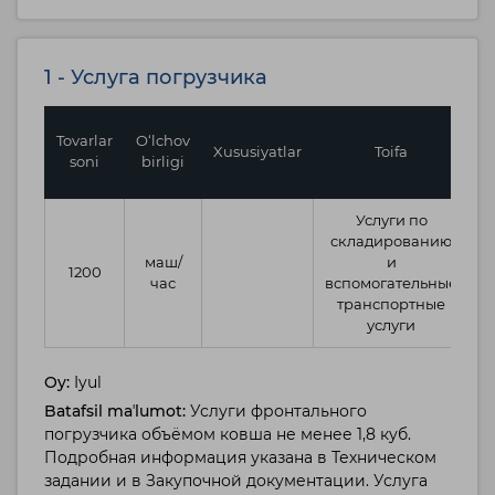
1 - Услуга погрузчика
B
Tovarlar
O‘lchov
Xususiyatlar
Toifa
b
soni
birligi
Услуги по
складированию
маш/
и
1200
3
час
вспомогательные
транспортные
услуги
Oy:
Iyul
Batafsil maʼlumot:
Услуги фронтального
погрузчика объёмом ковша не менее 1,8 куб.
Подробная информация указана в Техническом
задании и в Закупочной документации. Услуга