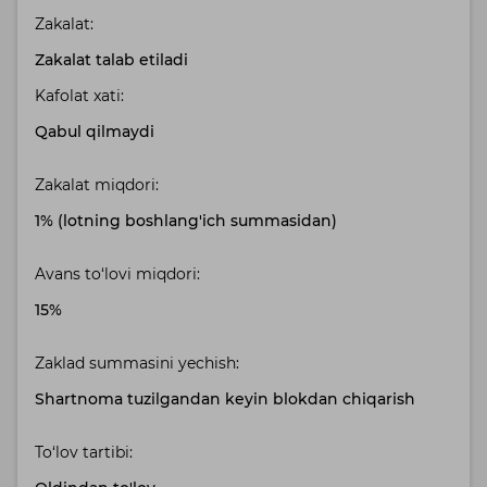
Zakalat:
Zakalat talab etiladi
Kafolat xati:
Qabul qilmaydi
Zakalat miqdori:
1% (lotning boshlang'ich summasidan)
Avans to‘lovi miqdori:
15%
Zaklad summasini yechish:
Shartnoma tuzilgandan keyin blokdan chiqarish
To‘lov tartibi: