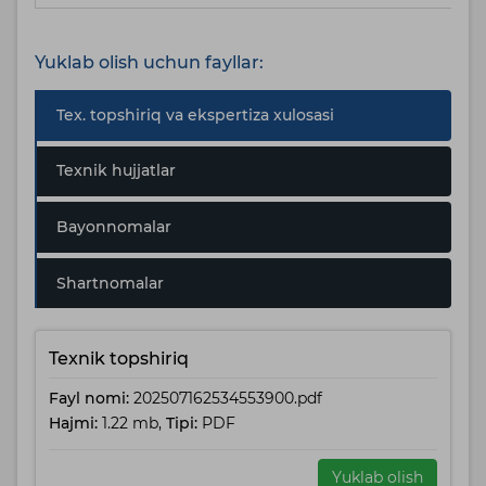
Yuklab olish uchun fayllar:
Tex. topshiriq va ekspertiza xulosasi
Texnik hujjatlar
Bayonnomalar
Shartnomalar
Texnik topshiriq
Fayl nomi:
202507162534553900.pdf
Hajmi:
1.22 mb,
Tipi:
PDF
Yuklab olish