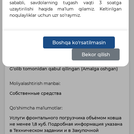
sababli, savdolarning tugash vaqti 3 soatga
uzaytirilishi haqida ma’lum qilamiz. Keltirilgan
Belgilangan tillar :
noqulayliklar uchun uzr so‘raymiz.
Русский
Holat:
Boshqa ko'rsatilmasin
Bayonnoma shakllantirilgan
Bekor qilish
Статус сделки:
G‘olib tomonidan qabul qilingan (Amalga oshgan)
Moliyalashtirish manbai:
Собственные средства
Qo‘shimcha maʼlumotlar:
Услуги фронтального погрузчика объёмом ковша
не менее 1,8 куб. Подробная информация указана
в Техническом задании и в Закупочной