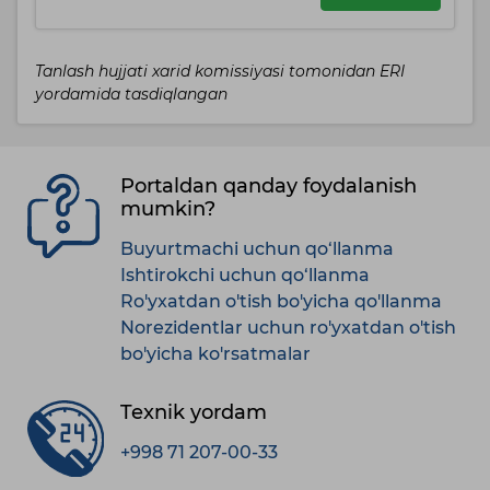
Tanlash hujjati xarid komissiyasi tomonidan ERI
yordamida tasdiqlangan
Portaldan qanday foydalanish
mumkin?
Buyurtmachi uchun qo‘llanma
Ishtirokchi uchun qo‘llanma
Ro'yxatdan o'tish bo'yicha qo'llanma
Norezidentlar uchun ro'yxatdan o'tish
bo'yicha ko'rsatmalar
Texnik yordam
+998 71 207-00-33