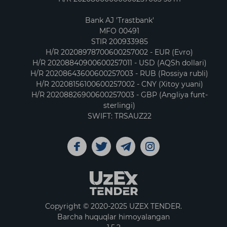
Bank AJ 'Trastbank'
MFO 00491
STIR 200933985
H/R 20208978700600257002 - EUR (Evro)
H/R 20208840900600257011 - USD (AQSh dollari)
H/R 20208643600600257003 - RUB (Rossiya rubli)
H/R 20208156100600257002 - CNY (Xitoy yuani)
H/R 20208826900600257003 - GBP (Angliya funt-
sterlingi)
SWIFT: TRSAUZ22
Copyright © 2020-2025 UZEX TENDER.
Barcha huquqlar himoyalangan