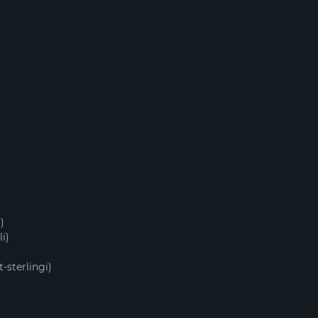
)
i)
sterlingi)