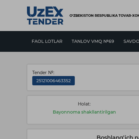
O‘ZBEKISTON RESPUBLIKA TOVAR-XOM
FAOL LOTLAR
TANLOV VMQ №69
SAVDO
Tender №:
25121006463352
Holat:
Bayonnoma shakllantirilgan
Boshlang‘ich n