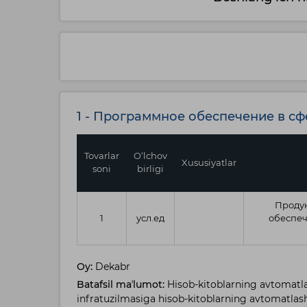
1 - Программное обеспечение в с
Tovarlar
O‘lchov
Xususiyatlar
soni
birligi
Продук
1
усл.ед
обеспеч
Oy:
Dekabr
Batafsil maʼlumot:
Hisob-kitoblarning avtomatla
infratuzilmasiga hisob-kitoblarning avtomatlashti