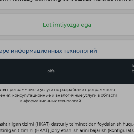
Lot imtiyozga ega
фере информационных технологий
Toifa
b
ты программные и услуги по разработке программного
ения; консультационные и аналогичные услуги в области
информационных технологий
shtirilgan tizimi (HKAT) dasturiy ta’minotidan foydalanish hu
rilgan tizimini (HKAT) joriy etish ishlarini bajarish (konfiguratsi