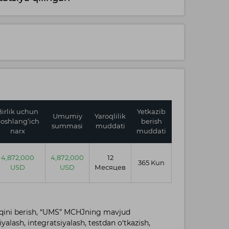
Birlik uchun
Yetkazib
Umumiy
Yaroqlilik
oshlang‘ich
berish
summasi
muddati
narx
muddati
4,872,000
4,872,000
12
365 Kun
USD
USD
Месяцев
quqini berish, “UMS” MCHJning mavjud
yalash, integratsiyalash, testdan o‘tkazish,