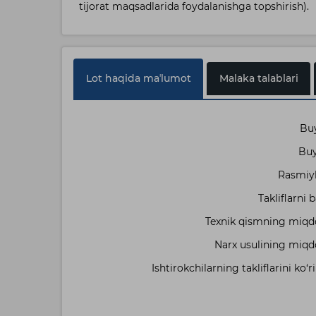
tijorat maqsadlarida foydalanishga topshirish).
Lot haqida maʼlumot
Malaka talablari
Buy
Buy
Rasmiyla
Takliflarni
Texnik qismning miqdor
Narx usulining miqdo
Ishtirokchilarning takliflarini ko‘ri