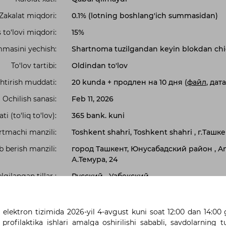
Zakalat miqdori:
0.1% (lotning boshlang'ich summasidan)
 to‘lovi miqdori:
15%
masini yechish:
Shartnoma tuzilgandan keyin blokdan chi
To‘lov tartibi:
Oldindan to'lov
htirish muddati:
20 kunda
+ продлен на 10 дня (
файл
, дата
Ochilish sanasi:
Feb 11, 2026
i (to‘liq to‘lov):
365 bank. kuni
tmachi manzili:
Toshkent shahri, Toshkent shahri , г.Ташк
b berish manzili:
город Ташкент, Юнусабадский район , Am
А.Темура, 24
lgilangan tillar :
Русский
Узбекский
Holat:
Bayonnoma shakllantirilgan
Статус сделки:
G‘olib tomonidan qabul qilingan (Amalga
i elektron tizimida 2026-yil 4-avgust kuni soat 12:00 dan 14:00
 profilaktika ishlari amalga oshirilishi sababli, savdolarning 