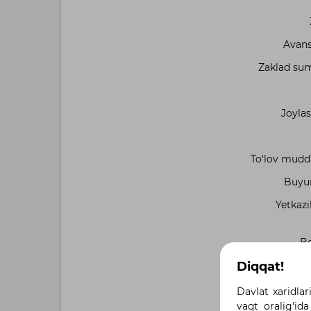
Avans
Zaklad sum
Joylas
To‘lov muddat
Buyur
Yetkazi
Be
Diqqat!
Davlat xaridlar
vaqt oralig‘ida