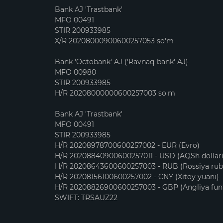
Bank AJ 'Trastbank'
MFO 00491
STIR 200933985
X/R 20208000900600257053 so'm
Bank 'Octobank' AJ ('Ravnaq-bank' AJ)
MFO 00980
STIR 200933985
H/R 20208000000600257003 so'm
Bank AJ 'Trastbank'
MFO 00491
STIR 200933985
H/R 20208978700600257002 - EUR (Evro)
H/R 20208840900600257011 - USD (AQSh dollari
H/R 20208643600600257003 - RUB (Rossiya rubl
H/R 20208156100600257002 - CNY (Xitoy yuani)
H/R 20208826900600257003 - GBP (Angliya funt-
SWIFT: TRSAUZ22