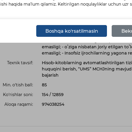
shtirish manbai:
O‘z mablag‘lari/Собственные средства
lishi haqida ma’lum qilamiz. Keltirilgan noqulayliklar uchun uzr 
ha maʼlumotlar:
Xarid qilish tartib-taomillarini quyidagi m
bajarish uchun zarur texnik, moliyaviy, m
resurslarning mavjudligi; - shartnoma tuzi
yigʻimlarni toʻlash boʻyicha muddati oʻtga
Boshqa ko'rsatilmasin
Beko
Respublikasi Bosh prokuraturasi huzuridag
bazalarida ishtirokchining sud qarorlari b
emasligi; - oʻziga nisbatan joriy etilgan to
emasligi; - Insofsiz ijrochilarning yagona 
Texnik tavsif:
Hisob-kitoblarning avtomatlashtirilgan tiz
huquqini berish, “UMS” MCHJning mavjud in
bajarish
Min. o‘tish ball:
85
Ko‘rishlar soni:
154
/
12859
Aloqa raqami:
974038254