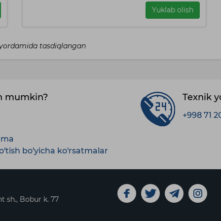
Yuklab olish
I yordamida tasdiqlangan
sh mumkin?
Texnik 
+998 71 2
anma
'tish bo'yicha ko'rsatmalar
t sh., Bobur k. 77