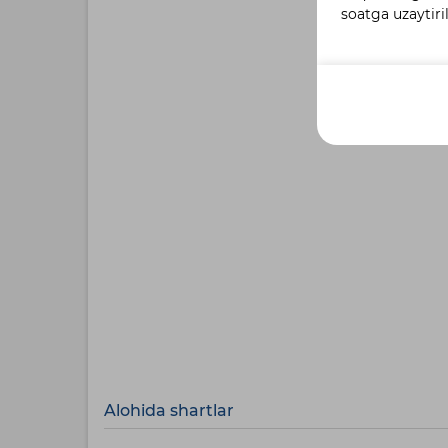
Moliyala
soatga uzaytiri
Qo‘shimc
Alohida shartlar