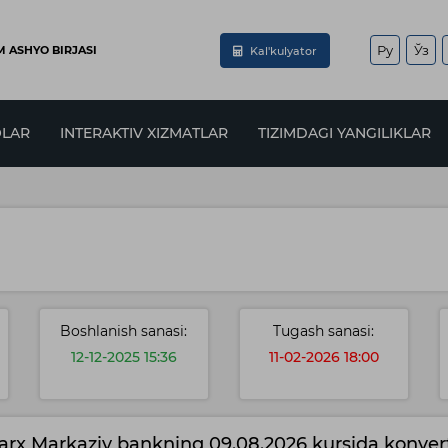
Ру
Ўз
 ASHYO BIRJASI
Kal'kulyator
LAR
INTERAKTIV XIZMATLAR
TIZIMDAGI YANGILIKLAR
Boshlanish sanasi:
Tugash sanasi:
12-12-2025 15:36
11-02-2026 18:00
arx Markaziy bankning 09.08.2026 kursida konvert