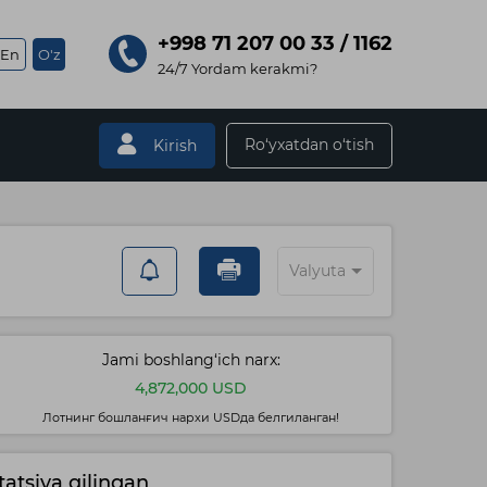
+998 71 207 00 33 / 1162
En
O'z
24/7 Yordam kerakmi?
Ro‘yxatdan o‘tish
Kirish
Valyuta
Jami boshlang‘ich narx:
4,872,000 USD
Лотнинг бошланғич нархи USDда белгиланган!
atsiya qilingan