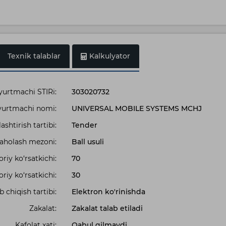
Texnik talablar
Kalkulyator
urtmachi STIRi:
303020732
urtmachi nomi:
UNIVERSAL MOBILE SYSTEMS MCHJ
shtirish tartibi:
Tender
 baholash mezoni:
Ball usuli
iy ko‘rsatkichi:
70
riy ko‘rsatkichi:
30
b chiqish tartibi:
Elektron ko'rinishda
Zakalat:
Zakalat talab etiladi
Kafolat xati:
Qabul qilmaydi