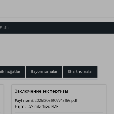
F.I.Sh
ik hujjatlar
Bayonnomalar
Shartnomalar
Заключение экспертизы
Fayl nomi:
202512051907743166.pdf
Hajmi:
1.57 mb,
Tipi:
PDF