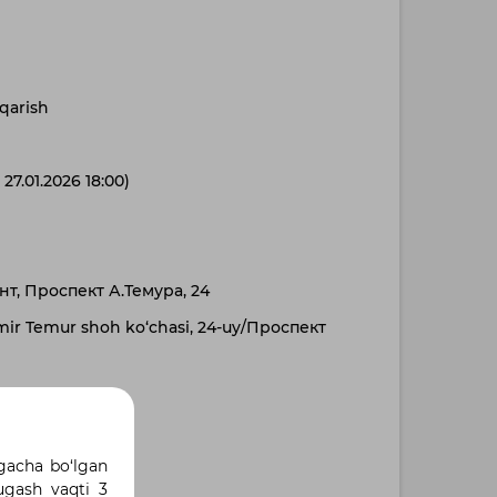
qarish
 27.01.2026 18:00)
ент, Проспект А.Темура, 24
ir Temur shoh ko‘chasi, 24-uy/Проспект
 oshgan)
 gacha bo‘lgan
tugash vaqti 3