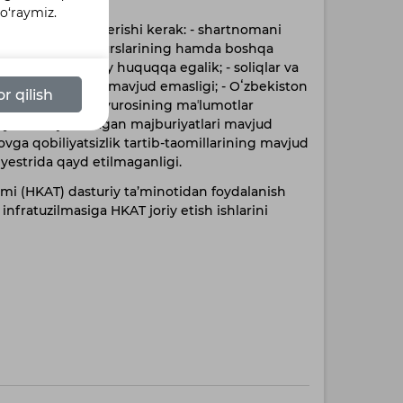
so‘raymiz.
ezonlarga javob berishi kerak: - shartnomani
oddiy, kadrlar resurslarining hamda boshqa
sh uchun qonuniy huquqqa egalik; - soliqlar va
n qarzdorlikning mavjud emasligi; - Oʻzbekiston
r qilish
i Majburiy ijro byurosining maʼlumotlar
oʻyicha bajarilmagan majburiyatlari mavjud
ʻlovga qobiliyatsizlik tartib-taomillarining mavjud
reyestrida qayd etilmaganligi.
imi (HKAT) dasturiy ta’minotidan foydalanish
fratuzilmasiga HKAT joriy etish ishlarini