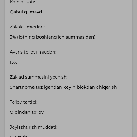
Kafolat xati:
Qabul qilmaydi
Zakalat miqdori:
3% (lotning boshlang'ich summasidan)
Avans to‘lovi miqdori:
15%
Zaklad summasini yechish:
Shartnoma tuzilgandan keyin blokdan chiqarish
To‘lov tartibi:
Oldindan to'lov
Joylashtirish muddati: