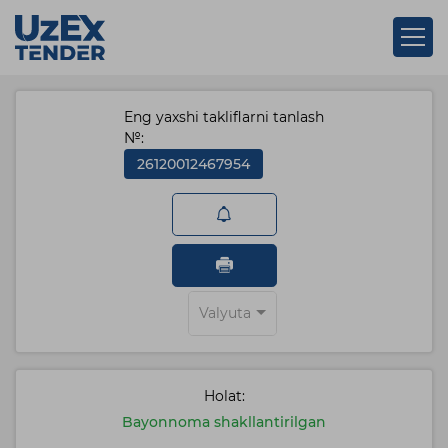
Eng yaxshi takliflarni tanlash
№:
26120012467954
Valyuta
Holat:
Bayonnoma shakllantirilgan