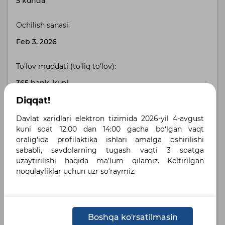
5 kunda
Ochilish sanasi:
Feb 3, 2026
To‘lov muddati (to‘liq to‘lov):
365 bank. kuni
Diqqat!
Buyurtmachi manzili:
Davlat xaridlari elektron tizimida 2026-yil 4-avgust
Toshkent shahri, Toshkent shahri , пр-т А.Темура 4
kuni soat 12:00 dan 14:00 gacha bo‘lgan vaqt
oralig‘ida profilaktika ishlari amalga oshirilishi
Yetkazib berish manzili:
sababli, savdolarning tugash vaqti 3 soatga
uzaytirilishi haqida ma’lum qilamiz. Keltirilgan
город Ташкент, Мирзо-Улугбекский район , город
noqulayliklar uchun uzr so‘raymiz.
Ташкент, Мирзо-Улугбекский район, улица
Тепамасжид 4
Belgilangan tillar :
Boshqa ko'rsatilmasin