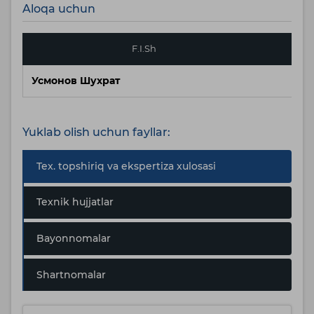
Aloqa uchun
F.I.Sh
Усмонов Шухрат
Yuklab olish uchun fayllar:
Tex. topshiriq va ekspertiza xulosasi
Texnik hujjatlar
Bayonnomalar
Shartnomalar