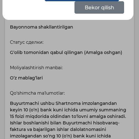
Русский
Узбекский К
Узбекский
Bekor qilish
Holat:
Bayonnoma shakllantirilgan
Статус сделки:
G‘olib tomonidan qabul qilingan (Amalga oshgan)
Moliyalashtirish manbai:
O‘z mablag‘lari
Qo‘shimcha maʼlumotlar:
Buyurtmachi ushbu Shartnoma imzolangandan
keyin 10 (o‘n) bank kuni ichida umumiy summaning
15 foizi miqdorida oldindan to‘lovni amalga oshiradi.
Ishlar boshlanishi bilan Buyurtmachi hisobvaraq-
faktura va bajarilgan ishlar dalolatnomasini
imzolagandan so‘ng 10 (o‘n) bank kuni ichida