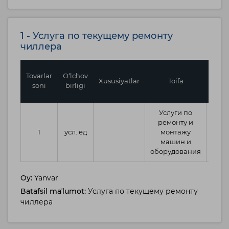
1 - Услуга по текущему ремонту
чиллера
Birl
Tovarlar
O‘lchov
Xususiyatlar
Toifa
bosh
soni
birligi
Услуги по
ремонту и
846,
1
усл. ед
монтажу
машин и
оборудования
Oy:
Yanvar
Batafsil maʼlumot:
Услуга по текущему ремонту
чиллера