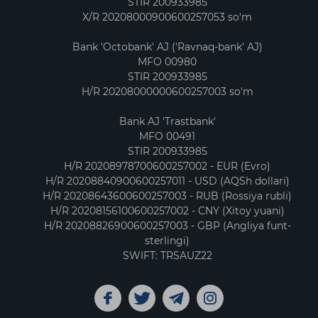
STIR 200933985
X/R 20208000900600257053 so'm
Bank 'Octobank' AJ ('Ravnaq-bank' AJ)
MFO 00980
STIR 200933985
H/R 20208000000600257003 so'm
Bank AJ 'Trastbank'
MFO 00491
STIR 200933985
H/R 20208978700600257002 - EUR (Evro)
H/R 20208840900600257011 - USD (AQSh dollari)
H/R 20208643600600257003 - RUB (Rossiya rubli)
H/R 20208156100600257002 - CNY (Xitoy yuani)
H/R 20208826900600257003 - GBP (Angliya funt-
sterlingi)
SWIFT: TRSAUZ22