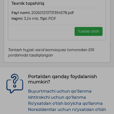
Texnik topshiriq
Fayl nomi:
202601213731394578.pdf
Hajmi:
3.24 mb,
Tipi:
PDF
Yuklab olish
Tanlash hujjati xarid komissiyasi tomonidan ERI
yordamida tasdiqlangan
Portaldan qanday foydalanish
mumkin?
Buyurtmachi uchun qo‘llanma
Ishtirokchi uchun qo‘llanma
Ro'yxatdan o'tish bo'yicha qo'llanma
Norezidentlar uchun ro'yxatdan o'tish