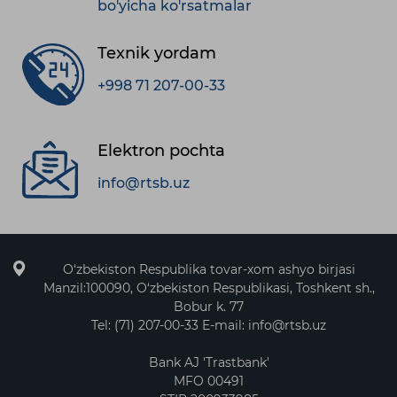
bo'yicha ko'rsatmalar
Texnik yordam
+998 71 207-00-33
Elektron pochta
info@rtsb.uz
O‘zbekiston Respublika tovar-xom ashyo birjasi
Manzil:100090, O‘zbekiston Respublikasi, Toshkent sh.,
Bobur k. 77
Tel: (71) 207-00-33 E-mail: info@rtsb.uz
Bank AJ 'Trastbank'
MFO 00491