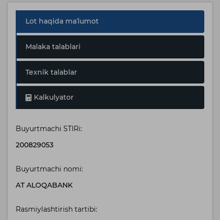
Lot haqida maʼlumot
Malaka talablari
Texnik talablar
Kalkulyator
Buyurtmachi STIRi:
200829053
Buyurtmachi nomi:
AT ALOQABANK
Rasmiylashtirish tartibi: