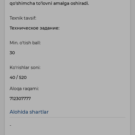
qo‘shimcha to‘lovni amalga oshiradi.
Texnik tavsif:
Техническое задание:
Min. o‘tish ball:
30
Ko‘rishlar soni:
40
/
520
Aloqa raqami:
712307777
Alohida shartlar
-