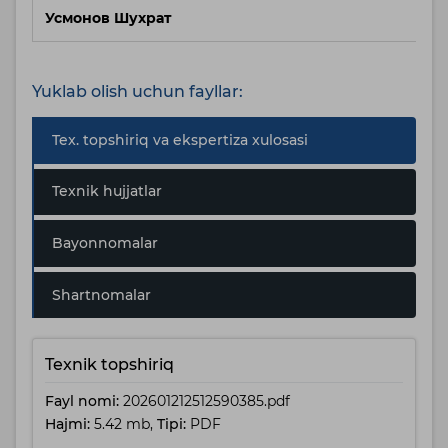
Усмонов Шухрат
Yuklab olish uchun fayllar:
Tex. topshiriq va ekspertiza xulosasi
Texnik hujjatlar
Bayonnomalar
Shartnomalar
Texnik topshiriq
Fayl nomi:
202601212512590385.pdf
Hajmi:
5.42 mb,
Tipi:
PDF