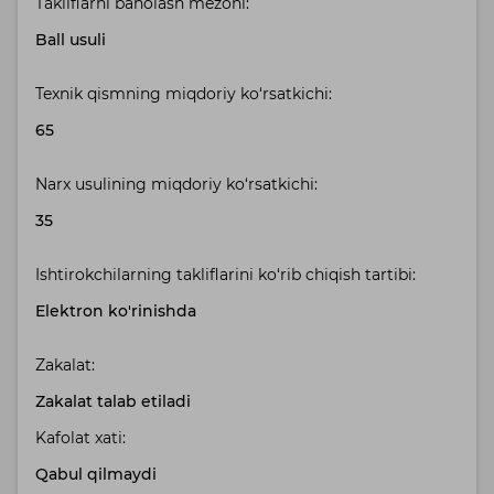
Takliflarni baholash mezoni:
Ball usuli
Texnik qismning miqdoriy ko‘rsatkichi:
65
Narx usulining miqdoriy ko‘rsatkichi:
35
Ishtirokchilarning takliflarini ko‘rib chiqish tartibi:
Elektron ko'rinishda
Zakalat:
Zakalat talab etiladi
Kafolat xati:
Qabul qilmaydi