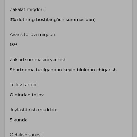
Zakalat miqdori:
3% (lotning boshlang'ich summasidan)
Avans to‘lovi miqdori:
15%
Zaklad summasini yechish:
Shartnoma tuzilgandan keyin blokdan chiqarish
To‘lov tartibi:
Oldindan to'lov
Joylashtirish muddati:
5 kunda
Ochilish sanasi: