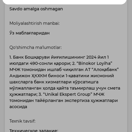
Savdo amalga oshmagan
Moliyalashtirish manbai:
Ўз маблағларидан
Qo‘shimcha maʼlumotlar:
1. Банк Бошқаруви йиғилишининг 2024 йил 1
июлдаги 490-сонли қарори; 2. “Binokor Loyiha”
МЧЖ томонидан ишлаб чиқилган АТ “Алоқабанк”
Андижон ҲКХКМ биноси 1-қаватини жисмоний
шахсларга банк хизматлари кўрсатишга
мўлжалланган ҳолда қайта таъмирлаш учун смета
ҳужжатлари; 3. “Unikal Ekspert Group” МЧЖ
томонидан тайёрланган экспертиза ҳужжатлари
асосида
Texnik tavsif:
Техническое задание: