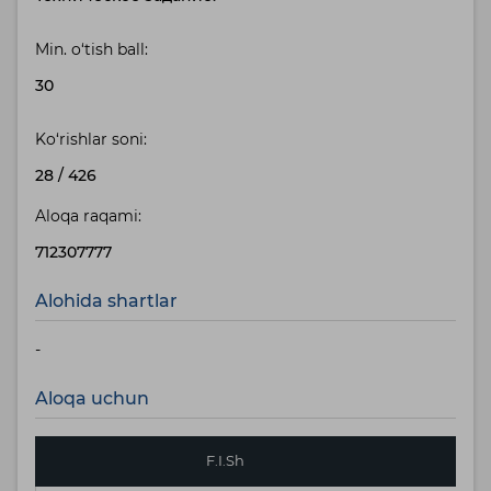
Min. o‘tish ball:
30
Ko‘rishlar soni:
28
/
426
Aloqa raqami:
712307777
Alohida shartlar
-
Aloqa uchun
F.I.Sh