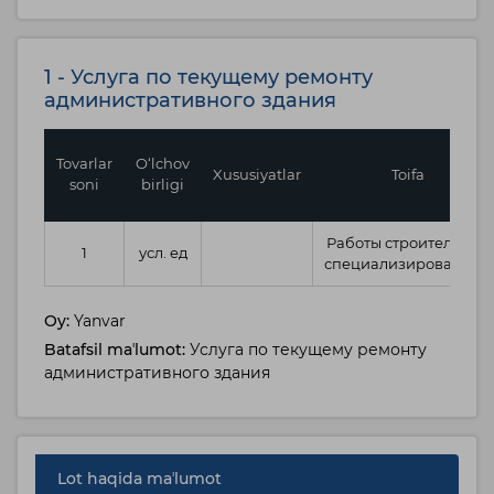
1 - Услуга по текущему ремонту
административного здания
Tovarlar
O‘lchov
Xususiyatlar
Toifa
soni
birligi
Работы строительные
1
усл. ед
специализированные
Oy:
Yanvar
Batafsil maʼlumot:
Услуга по текущему ремонту
административного здания
Lot haqida maʼlumot