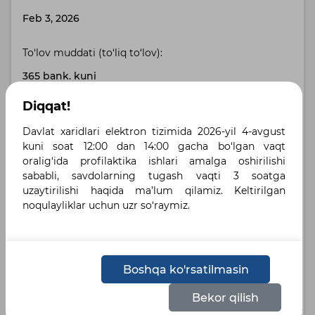
Feb 3, 2026
To‘lov muddati (to‘liq to‘lov):
365 bank. kuni
Diqqat!
Buyurtmachi manzili:
Davlat xaridlari elektron tizimida 2026-yil 4-avgust
Toshkent shahri, Toshkent shahri , пр-т А.Темура 4
kuni soat 12:00 dan 14:00 gacha bo‘lgan vaqt
oralig‘ida profilaktika ishlari amalga oshirilishi
Yetkazib berish manzili:
sababli, savdolarning tugash vaqti 3 soatga
uzaytirilishi haqida ma’lum qilamiz. Keltirilgan
город Ташкент, Мирзо-Улугбекский район , город
noqulayliklar uchun uzr so‘raymiz.
Ташкент, Мирзо-Улугбекский район, улица
Тепамасжид 4
Belgilangan tillar :
Boshqa ko'rsatilmasin
Русский
Узбекский К
Узбекский
Bekor qilish
Holat: