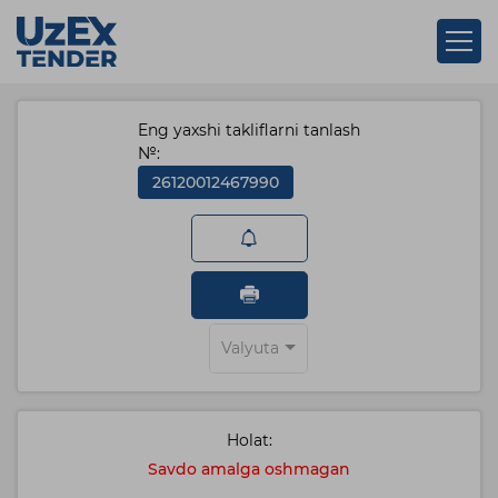
Eng yaxshi takliflarni tanlash
№:
26120012467990
Valyuta
Holat:
Savdo amalga oshmagan