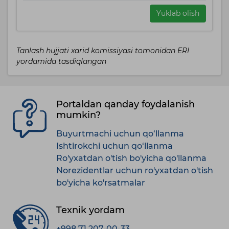
Yuklab olish
Tanlash hujjati xarid komissiyasi tomonidan ERI
yordamida tasdiqlangan
Portaldan qanday foydalanish
mumkin?
Buyurtmachi uchun qo‘llanma
Ishtirokchi uchun qo‘llanma
Ro'yxatdan o'tish bo'yicha qo'llanma
Norezidentlar uchun ro'yxatdan o'tish
bo'yicha ko'rsatmalar
Texnik yordam
+998 71 207-00-33