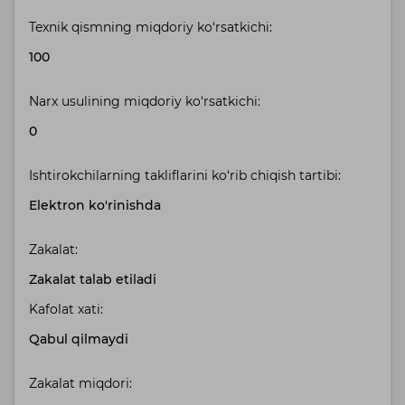
Texnik qismning miqdoriy ko‘rsatkichi:
100
Narx usulining miqdoriy ko‘rsatkichi:
0
Ishtirokchilarning takliflarini ko‘rib chiqish tartibi:
Elektron ko'rinishda
Zakalat:
Zakalat talab etiladi
Kafolat xati:
Qabul qilmaydi
Zakalat miqdori: