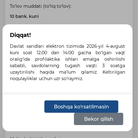
To‘lov muddati (to‘liq to‘lov):
10 bank. kuni
Buyurtmachi manzili:
Diqqat!
Toshkent shahri, Toshkent shahri , г.Ташкент,
Davlat xaridlari elektron tizimida 2026-yil 4-avgust
Проспект А.Темура, 24
kuni soat 12:00 dan 14:00 gacha bo‘lgan vaqt
oralig‘ida profilaktika ishlari amalga oshirilishi
Yetkazib berish manzili:
sababli, savdolarning tugash vaqti 3 soatga
uzaytirilishi haqida ma’lum qilamiz. Keltirilgan
Наманганская область, Наманган , ЦО г. Наманган
noqulayliklar uchun uzr so‘raymiz.
Belgilangan tillar :
Русский
Узбекский
Boshqa ko'rsatilmasin
Holat:
Bekor qilish
Savdo amalga oshmagan