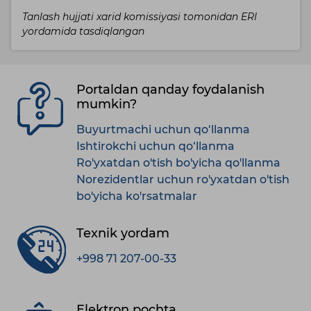
Tanlash hujjati xarid komissiyasi tomonidan ERI
yordamida tasdiqlangan
Portaldan qanday foydalanish
mumkin?
Buyurtmachi uchun qo‘llanma
Ishtirokchi uchun qo‘llanma
Ro'yxatdan o'tish bo'yicha qo'llanma
Norezidentlar uchun ro'yxatdan o'tish
bo'yicha ko'rsatmalar
Texnik yordam
+998 71 207-00-33
Elektron pochta