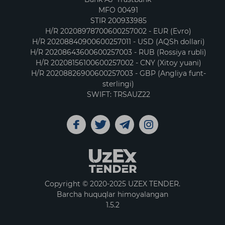
MFO 00491
STIR 200933985
H/R 20208978700600257002 - EUR (Evro)
H/R 20208840900600257011 - USD (AQSh dollari)
H/R 20208643600600257003 - RUB (Rossiya rubli)
H/R 20208156100600257002 - CNY (Xitoy yuani)
H/R 20208826900600257003 - GBP (Angliya funt-
sterlingi)
SWIFT: TRSAUZ22
Copyright © 2020-2025 UZEX TENDER.
Barcha huquqlar himoyalangan
1.5.2