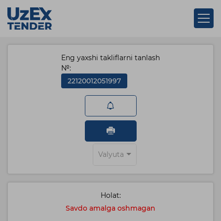
Eng yaxshi takliflarni tanlash
№:
22120012051997
Valyuta
Holat:
Savdo amalga oshmagan