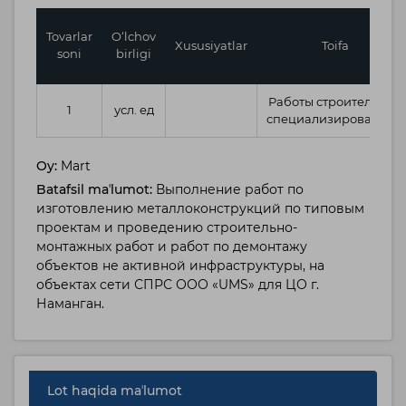
Tovarlar
O‘lchov
Xususiyatlar
Toifa
soni
birligi
Работы строительные
1
усл. ед
специализированные
Oy:
Mart
Batafsil maʼlumot:
Выполнение работ по
изготовлению металлоконструкций по типовым
проектам и проведению строительно-
монтажных работ и работ по демонтажу
объектов не активной инфраструктуры, на
объектах сети СПРС ООО «UMS» для ЦО г.
Наманган.
Lot haqida maʼlumot