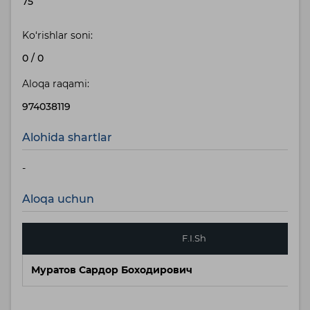
75
Ko‘rishlar soni:
0
/
0
Aloqa raqami:
974038119
Alohida shartlar
-
Aloqa uchun
F.I.Sh
Муратов Сардор Боходирович