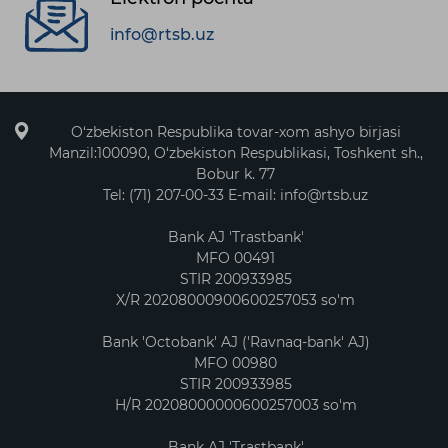
info@rtsb.uz
O‘zbekiston Respublika tovar-xom ashyo birjasi
Manzil:100090, O‘zbekiston Respublikasi, Toshkent sh.,
Bobur k. 77
Tel: (71) 207-00-33 E-mail: info@rtsb.uz
Bank AJ 'Trastbank'
MFO 00491
STIR 200933985
X/R 20208000900600257053 so'm
Bank 'Octobank' AJ ('Ravnaq-bank' AJ)
MFO 00980
STIR 200933985
H/R 20208000000600257003 so'm
Bank AJ 'Trastbank'