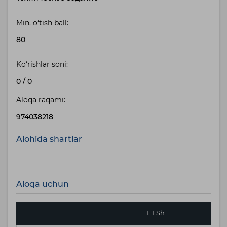
Min. o‘tish ball:
80
Ko‘rishlar soni:
0
/
0
Aloqa raqami:
974038218
Alohida shartlar
-
Aloqa uchun
F.I.Sh