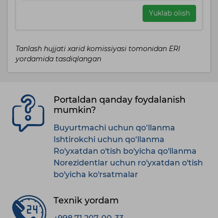
Yuklab olish
Tanlash hujjati xarid komissiyasi tomonidan ERI
yordamida tasdiqlangan
Portaldan qanday foydalanish
mumkin?
Buyurtmachi uchun qo‘llanma
Ishtirokchi uchun qo‘llanma
Ro'yxatdan o'tish bo'yicha qo'llanma
Norezidentlar uchun ro'yxatdan o'tish
bo'yicha ko'rsatmalar
Texnik yordam