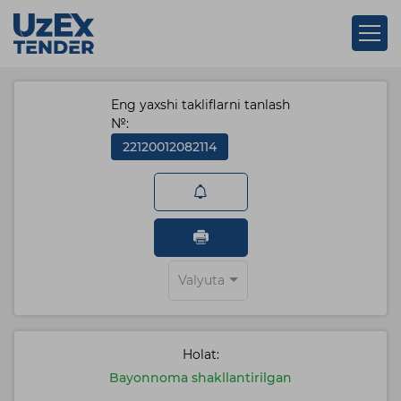
Eng yaxshi takliflarni tanlash
№:
22120012082114
Valyuta
Holat:
Bayonnoma shakllantirilgan