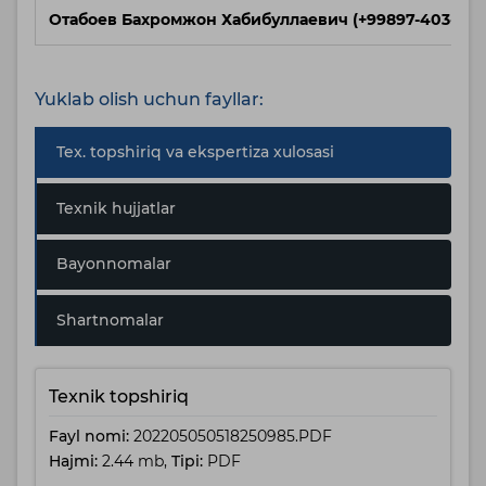
Отабоев Бахромжон Хабибуллаевич (+99897-403-82-1
Yuklab olish uchun fayllar:
Tex. topshiriq va ekspertiza xulosasi
Texnik hujjatlar
Bayonnomalar
Shartnomalar
Texnik topshiriq
Fayl nomi:
202205050518250985.PDF
Hajmi:
2.44 mb,
Tipi:
PDF