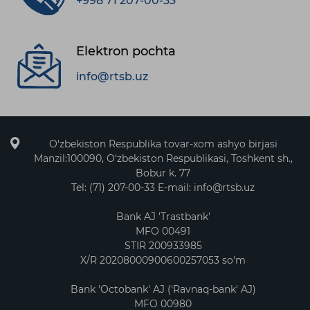
+998 71 207-00-33
Elektron pochta
info@rtsb.uz
O‘zbekiston Respublika tovar-xom ashyo birjasi
Manzil:100090, O‘zbekiston Respublikasi, Toshkent sh.,
Bobur k. 77
Tel: (71) 207-00-33 E-mail: info@rtsb.uz
Bank AJ 'Trastbank'
MFO 00491
STIR 200933985
X/R 20208000900600257053 so'm
Bank 'Octobank' AJ ('Ravnaq-bank' AJ)
MFO 00980