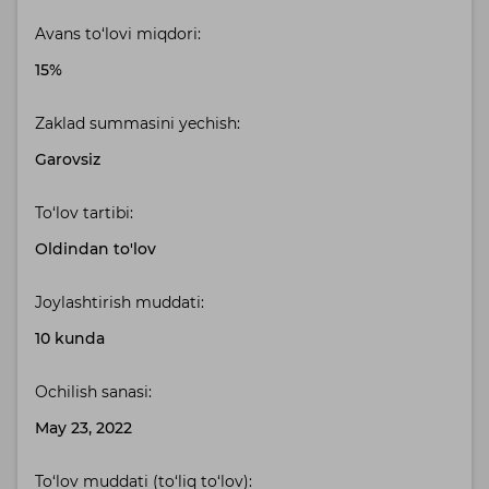
Avans to‘lovi miqdori:
15%
Zaklad summasini yechish:
Garovsiz
To‘lov tartibi:
Oldindan to'lov
Joylashtirish muddati:
10 kunda
Ochilish sanasi:
May 23, 2022
To‘lov muddati (to‘liq to‘lov):