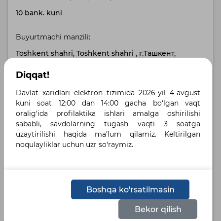
10 bank. kuni
Buyurtmachi manzili:
Toshkent shahri, Toshkent shahri , г.Ташкент,
Проспект А.Темура, 24
Diqqat!
Yetkazib berish manzili:
Davlat xaridlari elektron tizimida 2026-yil 4-avgust
kuni soat 12:00 dan 14:00 gacha bo‘lgan vaqt
Хорезмская область, Ургенч , ул. Аль-Хорезмий,
oralig‘ida profilaktika ishlari amalga oshirilishi
д.101
sababli, savdolarning tugash vaqti 3 soatga
uzaytirilishi haqida ma’lum qilamiz. Keltirilgan
Belgilangan tillar :
noqulayliklar uchun uzr so‘raymiz.
Русский
Узбекский
Holat:
Boshqa ko'rsatilmasin
Bayonnoma shakllantirilgan
Bekor qilish
Статус сделки: