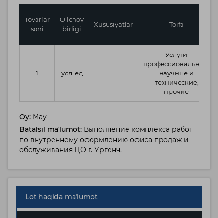
Tovarlar
O‘lchov
Xususiyatlar
Toifa
soni
birligi
Услуги
профессиональные,
1
усл. ед
научные и
технические,
прочие
Oy:
May
Batafsil maʼlumot:
Выполнение комплекса работ
по внутреннему оформлению офиса продаж и
обслуживания ЦО г. Ургенч.
Lot haqida maʼlumot