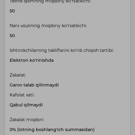
Texnik qismning miqdoriy ko‘rsatkichi:
50
Narx usulining miqdoriy ko‘rsatkichi:
50
Ishtirokchilarning takliflarini ko‘rib chiqish tartibi:
Elektron ko'rinishda
Zakalat:
Garov talab qilinmaydi
Kafolat xati:
Qabul qilmaydi
Zakalat miqdori:
0% (lotning boshlang'ich summasidan)